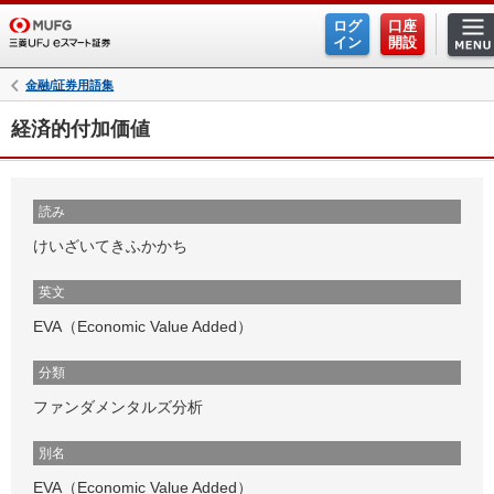
ログ
口座
イン
開設
金融/証券用語集
経済的付加価値
読み
けいざいてきふかかち
英文
EVA（Economic Value Added）
分類
ファンダメンタルズ分析
別名
EVA（Economic Value Added）