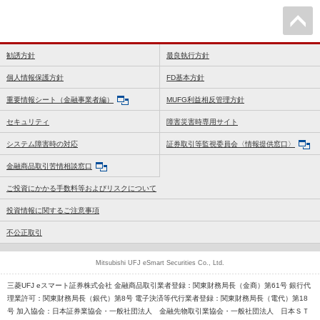
勧誘方針
最良執行方針
個人情報保護方針
FD基本方針
重要情報シート（金融事業者編）
MUFG利益相反管理方針
セキュリティ
障害災害時専用サイト
システム障害時の対応
証券取引等監視委員会〈情報提供窓口〉
金融商品取引苦情相談窓口
ご投資にかかる手数料等およびリスクについて
投資情報に関するご注意事項
不公正取引
Mitsubishi UFJ eSmart Securities Co., Ltd.
三菱UFJ eスマート証券株式会社 金融商品取引業者登録：関東財務局長（金商）第61号 銀行代
理業許可：関東財務局長（銀代）第8号 電子決済等代行業者登録：関東財務局長（電代）第18
号 加入協会：日本証券業協会・一般社団法人 金融先物取引業協会・一般社団法人 日本ＳＴ