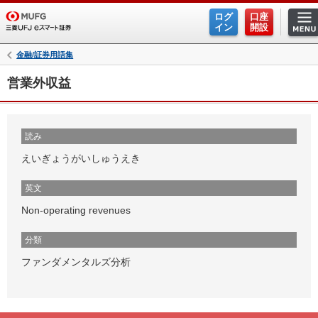
ログ
口座
イン
開設
金融/証券用語集
営業外収益
読み
えいぎょうがいしゅうえき
英文
Non-operating revenues
分類
ファンダメンタルズ分析