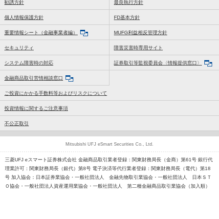
勧誘方針
最良執行方針
個人情報保護方針
FD基本方針
重要情報シート（金融事業者編）
MUFG利益相反管理方針
セキュリティ
障害災害時専用サイト
システム障害時の対応
証券取引等監視委員会〈情報提供窓口〉
金融商品取引苦情相談窓口
ご投資にかかる手数料等およびリスクについて
投資情報に関するご注意事項
不公正取引
Mitsubishi UFJ eSmart Securities Co., Ltd.
三菱UFJ eスマート証券株式会社 金融商品取引業者登録：関東財務局長（金商）第61号 銀行代
理業許可：関東財務局長（銀代）第8号 電子決済等代行業者登録：関東財務局長（電代）第18
号 加入協会：日本証券業協会・一般社団法人 金融先物取引業協会・一般社団法人 日本ＳＴ
Ｏ協会・一般社団法人資産運用業協会・一般社団法人 第二種金融商品取引業協会（加入順）