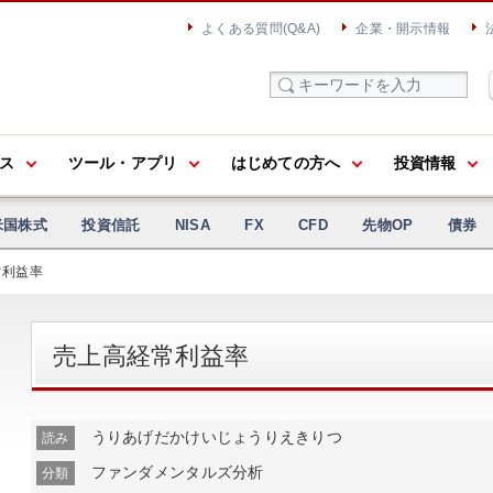
よくある質問(Q&A)
企業・開示情報
ス
ツール・アプリ
はじめての方へ
投資情報
米国株式
投資信託
NISA
FX
CFD
先物OP
債券
常利益率
売上高経常利益率
うりあげだかけいじょうりえきりつ
読み
ファンダメンタルズ分析
分類