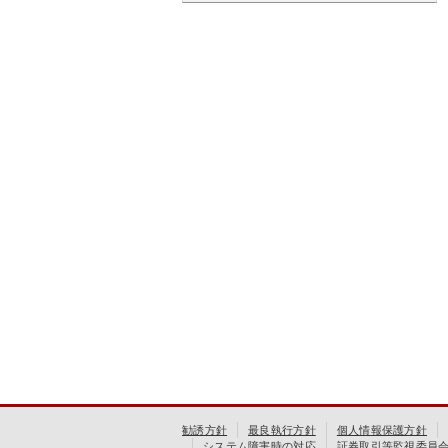
勧誘方針
最良執行方針
個人情報保護方針
システム障害時の対応
証券取引等監視委員