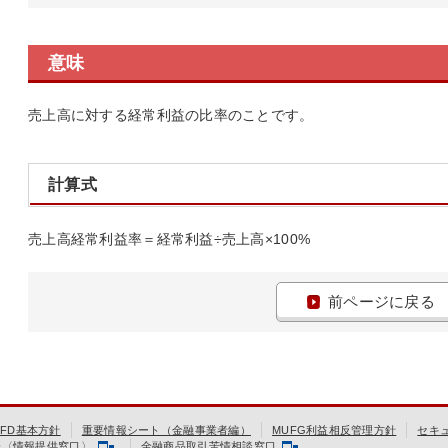
意味
売上高に対する経常利益の比率のことです。
計算式
売上高経常利益率＝経常利益÷売上高×100%
前ページに戻る
FD基本方針
重要情報シート（金融事業者編）
MUFG利益相反管理方針
セキ
会〈情報提供窓口〉
金融商品取引苦情相談窓口