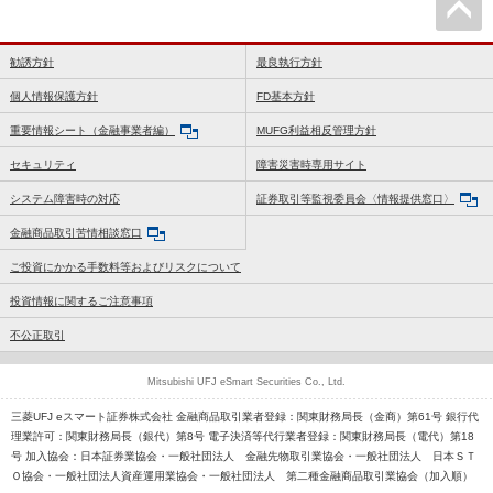
勧誘方針
最良執行方針
個人情報保護方針
FD基本方針
重要情報シート（金融事業者編）
MUFG利益相反管理方針
セキュリティ
障害災害時専用サイト
システム障害時の対応
証券取引等監視委員会〈情報提供窓口〉
金融商品取引苦情相談窓口
ご投資にかかる手数料等およびリスクについて
投資情報に関するご注意事項
不公正取引
Mitsubishi UFJ eSmart Securities Co., Ltd.
三菱UFJ eスマート証券株式会社 金融商品取引業者登録：関東財務局長（金商）第61号 銀行代
理業許可：関東財務局長（銀代）第8号 電子決済等代行業者登録：関東財務局長（電代）第18
号 加入協会：日本証券業協会・一般社団法人 金融先物取引業協会・一般社団法人 日本ＳＴ
Ｏ協会・一般社団法人資産運用業協会・一般社団法人 第二種金融商品取引業協会（加入順）