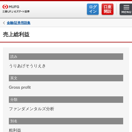
ログ
口座
イン
開設
金融/証券用語集
売上総利益
読み
うりあげそうりえき
英文
Gross profit
分類
ファンダメンタルズ分析
別名
粗利益