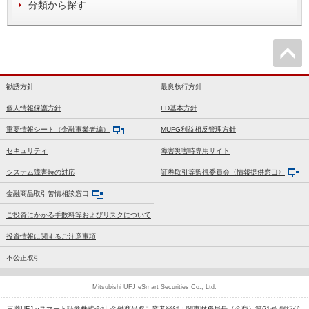
分類から探す
勧誘方針
最良執行方針
個人情報保護方針
FD基本方針
重要情報シート（金融事業者編）
MUFG利益相反管理方針
セキュリティ
障害災害時専用サイト
システム障害時の対応
証券取引等監視委員会〈情報提供窓口〉
金融商品取引苦情相談窓口
ご投資にかかる手数料等およびリスクについて
投資情報に関するご注意事項
不公正取引
Mitsubishi UFJ eSmart Securities Co., Ltd.
三菱UFJ eスマート証券株式会社 金融商品取引業者登録：関東財務局長（金商）第61号 銀行代