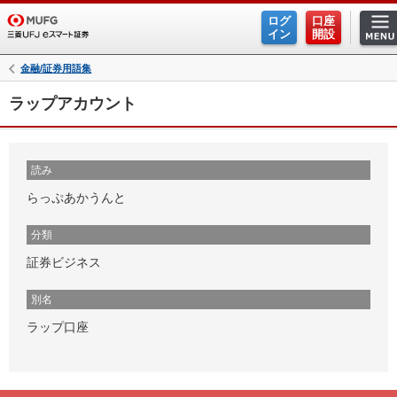
ログ
口座
イン
開設
金融/証券用語集
ラップアカウント
読み
らっぷあかうんと
分類
証券ビジネス
別名
ラップ口座