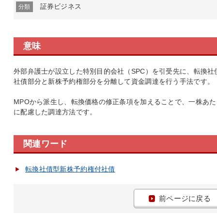
証券ビジネス
分類
意味
外部弁護士が設立した特別目的会社（SPC）を引受先に、転換社
社債部分と新株予約権部分を分離して資金調達を行う手法です。
MPOから派生し、転換価格の修正条項を加えることで、一株あ
に配慮した調達方法です。
関連ワード
転換社債型新株予約権付社債
前ページに戻る