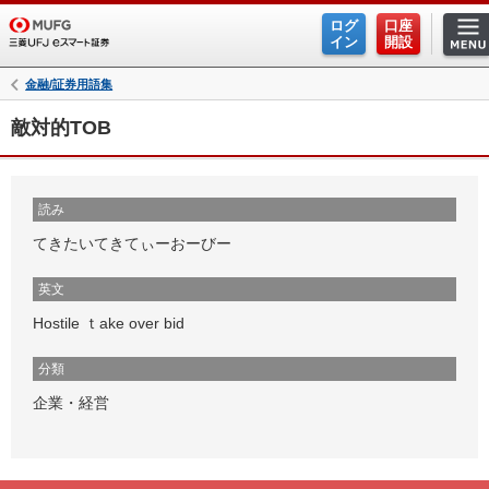
ログ
口座
イン
開設
金融/証券用語集
敵対的TOB
読み
てきたいてきてぃーおーびー
英文
Hostile ｔake over bid
分類
企業・経営