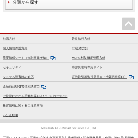
分類から探す
勧誘方針
最良執行方針
個人情報保護方針
FD基本方針
重要情報シート（金融事業者編）
MUFG利益相反管理方針
セキュリティ
障害災害時専用サイト
システム障害時の対応
証券取引等監視委員会〈情報提供窓口〉
金融商品取引苦情相談窓口
ご投資にかかる手数料等およびリスクについて
投資情報に関するご注意事項
不公正取引
Mitsubishi UFJ eSmart Securities Co., Ltd.
三菱UFJ eスマート証券株式会社 金融商品取引業者登録：関東財務局長（金商）第61号 銀行代