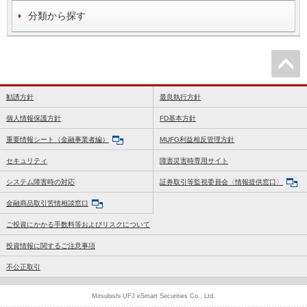
分類から探す
勧誘方針
最良執行方針
個人情報保護方針
FD基本方針
重要情報シート（金融事業者編）
MUFG利益相反管理方針
セキュリティ
障害災害時専用サイト
システム障害時の対応
証券取引等監視委員会〈情報提供窓口〉
金融商品取引苦情相談窓口
ご投資にかかる手数料等およびリスクについて
投資情報に関するご注意事項
不公正取引
Mitsubishi UFJ eSmart Securities Co., Ltd.