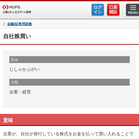
ログ
口座
イン
開設
金融/証券用語集
自社株買い
読み
じしゃかぶがい
分類
企業・経営
意味
企業が、自社が発行している株式をお金を払って買い入れることで