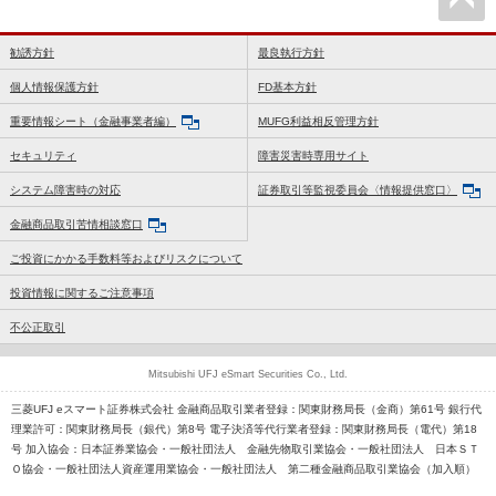
勧誘方針
最良執行方針
個人情報保護方針
FD基本方針
重要情報シート（金融事業者編）
MUFG利益相反管理方針
セキュリティ
障害災害時専用サイト
システム障害時の対応
証券取引等監視委員会〈情報提供窓口〉
金融商品取引苦情相談窓口
ご投資にかかる手数料等およびリスクについて
投資情報に関するご注意事項
不公正取引
Mitsubishi UFJ eSmart Securities Co., Ltd.
三菱UFJ eスマート証券株式会社 金融商品取引業者登録：関東財務局長（金商）第61号 銀行代
理業許可：関東財務局長（銀代）第8号 電子決済等代行業者登録：関東財務局長（電代）第18
号 加入協会：日本証券業協会・一般社団法人 金融先物取引業協会・一般社団法人 日本ＳＴ
Ｏ協会・一般社団法人資産運用業協会・一般社団法人 第二種金融商品取引業協会（加入順）