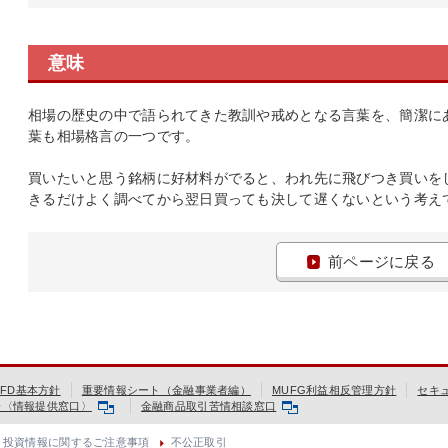
意味
相場の歴史の中で語られてきた教訓や戒めとなる言葉を、簡潔に
葉も相場格言の一つです。
買いたいと思う銘柄に好材料がでると、われ先に飛びつき買いを
きるだけよく調べてから翌日買っても決して遅くないという考え
前ページに戻る
FD基本方針
重要情報シート（金融事業者編）
MUFG利益相反管理方針
セキ
会〈情報提供窓口〉
金融商品取引苦情相談窓口
投資情報に関するご注意事項
不公正取引