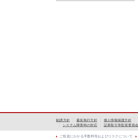
勧誘方針
最良執行方針
個人情報保護方針
システム障害時の対応
証券取引等監視委員
ご投資にかかる手数料等およびリスクについて