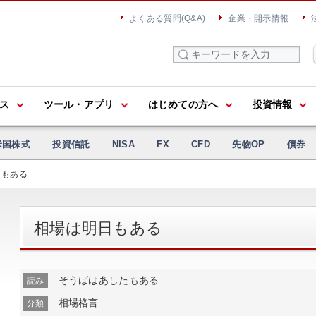
よくある質問(Q&A)
企業・開示情報
ス
ツール・アプリ
はじめての方へ
投資情報
米国株式
投資信託
NISA
FX
CFD
先物OP
債券
日もある
相場は明日もある
そうばはあしたもある
読み
相場格言
分類