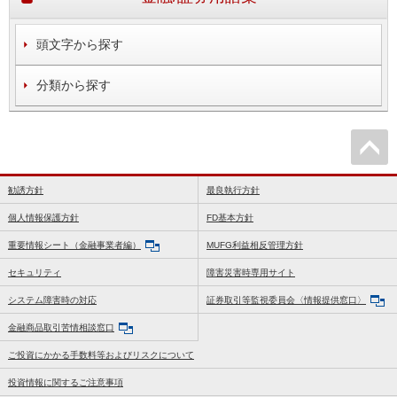
頭文字から探す
分類から探す
勧誘方針
最良執行方針
個人情報保護方針
FD基本方針
重要情報シート（金融事業者編）
MUFG利益相反管理方針
セキュリティ
障害災害時専用サイト
システム障害時の対応
証券取引等監視委員会〈情報提供窓口〉
金融商品取引苦情相談窓口
ご投資にかかる手数料等およびリスクについて
投資情報に関するご注意事項