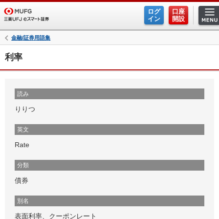
ログ
口座
イン
開設
金融/証券用語集
利率
読み
りりつ
英文
Rate
分類
債券
別名
表面利率、クーポンレート