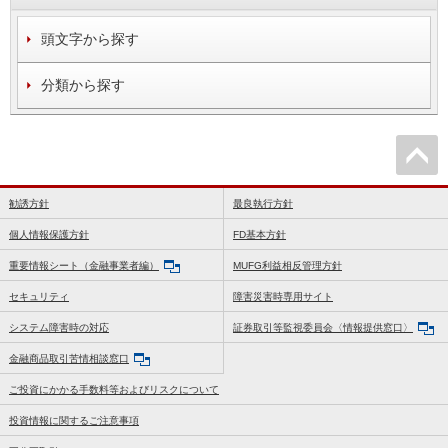
頭文字から探す
分類から探す
勧誘方針
最良執行方針
個人情報保護方針
FD基本方針
重要情報シート（金融事業者編）
MUFG利益相反管理方針
セキュリティ
障害災害時専用サイト
システム障害時の対応
証券取引等監視委員会〈情報提供窓口〉
金融商品取引苦情相談窓口
ご投資にかかる手数料等およびリスクについて
投資情報に関するご注意事項