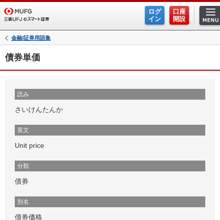
ログ
口座
イン
開設
金融/証券用語集
債券単価
読み
さいけんたんか
英文
Unit price
分類
債券
別名
債券価格