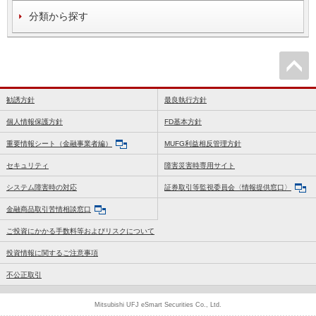
分類から探す
勧誘方針
最良執行方針
個人情報保護方針
FD基本方針
重要情報シート（金融事業者編）
MUFG利益相反管理方針
セキュリティ
障害災害時専用サイト
システム障害時の対応
証券取引等監視委員会〈情報提供窓口〉
金融商品取引苦情相談窓口
ご投資にかかる手数料等およびリスクについて
投資情報に関するご注意事項
不公正取引
Mitsubishi UFJ eSmart Securities Co., Ltd.