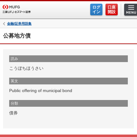
ログ
口座
イン
開設
金融/証券用語集
公募地方債
読み
こうぼちほうさい
英文
Public offering of municipal bond
分類
債券