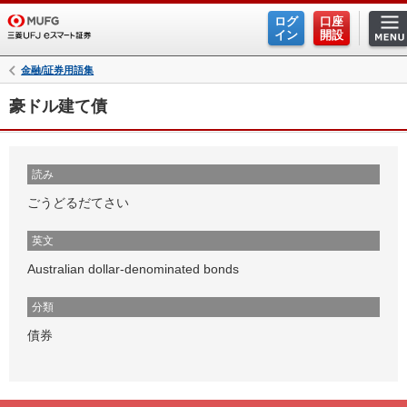
ログ
口座
イン
開設
金融/証券用語集
豪ドル建て債
読み
ごうどるだてさい
英文
Australian dollar-denominated bonds
分類
債券