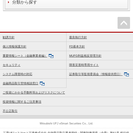
分類から探す
勧誘方針
最良執行方針
個人情報保護方針
FD基本方針
重要情報シート（金融事業者編）
MUFG利益相反管理方針
セキュリティ
障害災害時専用サイト
システム障害時の対応
証券取引等監視委員会〈情報提供窓口〉
金融商品取引苦情相談窓口
ご投資にかかる手数料等およびリスクについて
投資情報に関するご注意事項
不公正取引
Mitsubishi UFJ eSmart Securities Co., Ltd.
三菱UFJ eスマート証券株式会社 金融商品取引業者登録：関東財務局長（金商）第61号 銀行代