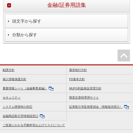
金融/証券用語集
頭文字から探す
分類から探す
勧誘方針
最良執行方針
個人情報保護方針
FD基本方針
重要情報シート（金融事業者編）
MUFG利益相反管理方針
セキュリティ
障害災害時専用サイト
システム障害時の対応
証券取引等監視委員会〈情報提供窓口〉
金融商品取引苦情相談窓口
ご投資にかかる手数料等およびリスクについて