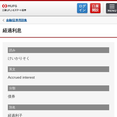
ログ
口座
イン
開設
金融/証券用語集
経過利息
読み
けいかりそく
英文
Accrued interest
分類
債券
別名
経過利子