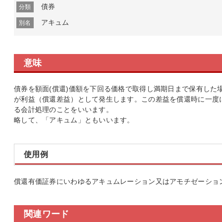
債券
分類
アキュム
別名
意味
債券を額面(償還)価額を下回る価格で取得し満期日まで保有した
が利益（償還差益）として発生します。この差益を償還時に一度
る会計処理のことをいいます。
略して、「アキュム」ともいいます。
使用例
償還有価証券にいわゆるアキュムレーション又はアモチゼーショ
関連ワード