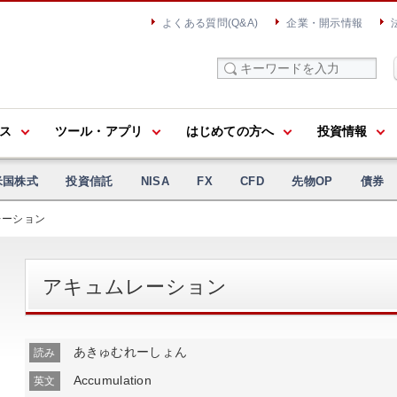
よくある質問(Q&A)
企業・開示情報
ス
ツール・アプリ
はじめての方へ
投資情報
米国株式
投資信託
NISA
FX
CFD
先物OP
債券
レーション
アキュムレーション
あきゅむれーしょん
読み
Accumulation
英文