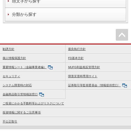
頭文字から探す
分類から探す
勧誘方針
最良執行方針
個人情報保護方針
FD基本方針
重要情報シート（金融事業者編）
MUFG利益相反管理方針
セキュリティ
障害災害時専用サイト
システム障害時の対応
証券取引等監視委員会〈情報提供窓口〉
金融商品取引苦情相談窓口
ご投資にかかる手数料等およびリスクについて
投資情報に関するご注意事項
不公正取引