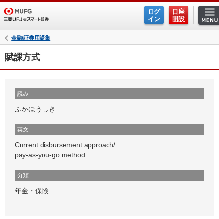
ログ
口座
イン
開設
金融/証券用語集
賦課方式
読み
ふかほうしき
英文
Current disbursement approach/
pay-as-you-go method
分類
年金・保険