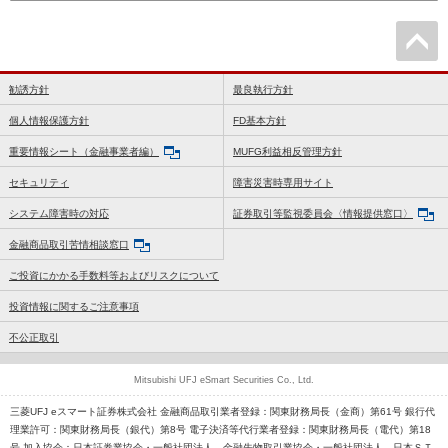
勧誘方針
最良執行方針
個人情報保護方針
FD基本方針
重要情報シート（金融事業者編）
MUFG利益相反管理方針
セキュリティ
障害災害時専用サイト
システム障害時の対応
証券取引等監視委員会〈情報提供窓口〉
金融商品取引苦情相談窓口
ご投資にかかる手数料等およびリスクについて
投資情報に関するご注意事項
不公正取引
Mitsubishi UFJ eSmart Securities Co., Ltd.
三菱UFJ eスマート証券株式会社 金融商品取引業者登録：関東財務局長（金商）第61号 銀行代
理業許可：関東財務局長（銀代）第8号 電子決済等代行業者登録：関東財務局長（電代）第18
号 加入協会：日本証券業協会・一般社団法人 金融先物取引業協会・一般社団法人 日本ＳＴ