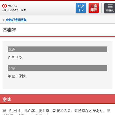
ログ
口座
イン
開設
金融/証券用語集
基礎率
読み
きそりつ
分類
年金・保険
意味
運用利回り、死亡率、脱退率、新規加入者、昇給率などがあり、年