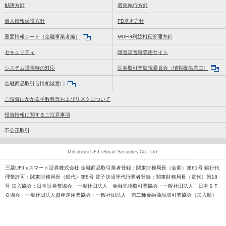
勧誘方針
最良執行方針
個人情報保護方針
FD基本方針
重要情報シート（金融事業者編）
MUFG利益相反管理方針
セキュリティ
障害災害時専用サイト
システム障害時の対応
証券取引等監視委員会〈情報提供窓口〉
金融商品取引苦情相談窓口
ご投資にかかる手数料等およびリスクについて
投資情報に関するご注意事項
不公正取引
Mitsubishi UFJ eSmart Securities Co., Ltd.
三菱UFJ eスマート証券株式会社 金融商品取引業者登録：関東財務局長（金商）第61号 銀行代
理業許可：関東財務局長（銀代）第8号 電子決済等代行業者登録：関東財務局長（電代）第18
号 加入協会：日本証券業協会・一般社団法人 金融先物取引業協会・一般社団法人 日本ＳＴ
Ｏ協会・一般社団法人資産運用業協会・一般社団法人 第二種金融商品取引業協会（加入順）