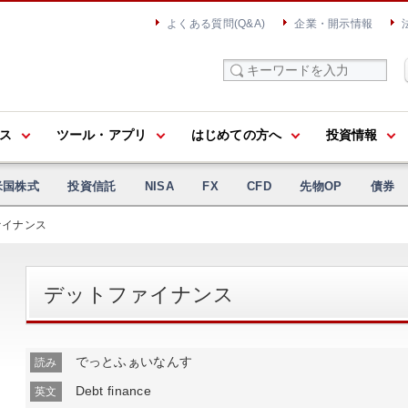
よくある質問(Q&A)
企業・開示情報
ス
ツール・アプリ
はじめての方へ
投資情報
米国株式
投資信託
NISA
FX
CFD
先物OP
債券
ァイナンス
デットファイナンス
でっとふぁいなんす
読み
Debt finance
英文