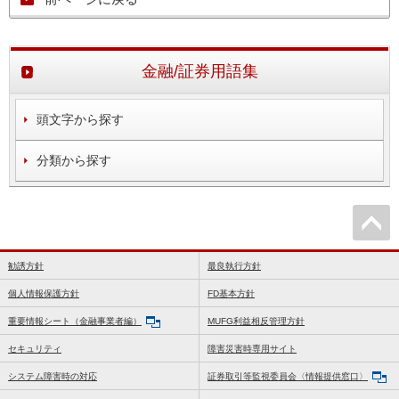
金融/証券用語集
頭文字から探す
分類から探す
勧誘方針
最良執行方針
個人情報保護方針
FD基本方針
重要情報シート（金融事業者編）
MUFG利益相反管理方針
セキュリティ
障害災害時専用サイト
システム障害時の対応
証券取引等監視委員会〈情報提供窓口〉