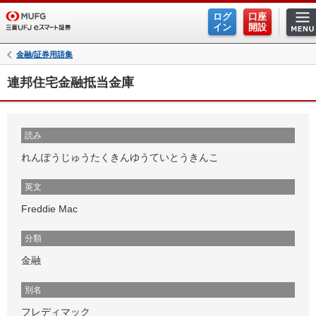
ログ
口座
イン
開設
金融/証券用語集
連邦住宅金融抵当金庫
読み
れんぽうじゅうたくきんゆうていとうきんこ
英文
Freddie Mac
分類
金融
別名
フレディマック