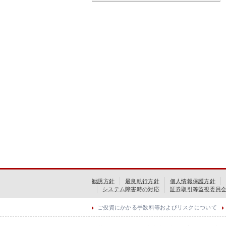
勧誘方針
最良執行方針
個人情報保護方針
システム障害時の対応
証券取引等監視委員
ご投資にかかる手数料等およびリスクについて