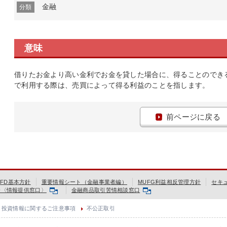
金融
分類
意味
借りたお金より高い金利でお金を貸した場合に、得ることのでき
で利用する際は、売買によって得る利益のことを指します。
前ページに戻る
FD基本方針
重要情報シート（金融事業者編）
MUFG利益相反管理方針
セキ
会〈情報提供窓口〉
金融商品取引苦情相談窓口
投資情報に関するご注意事項
不公正取引