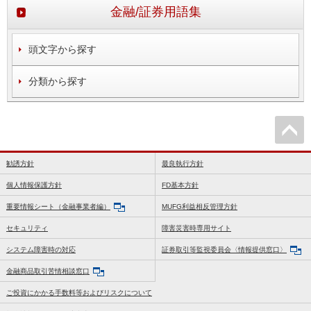
金融/証券用語集
頭文字から探す
分類から探す
勧誘方針
最良執行方針
個人情報保護方針
FD基本方針
重要情報シート（金融事業者編）
MUFG利益相反管理方針
セキュリティ
障害災害時専用サイト
システム障害時の対応
証券取引等監視委員会〈情報提供窓口〉
金融商品取引苦情相談窓口
ご投資にかかる手数料等およびリスクについて