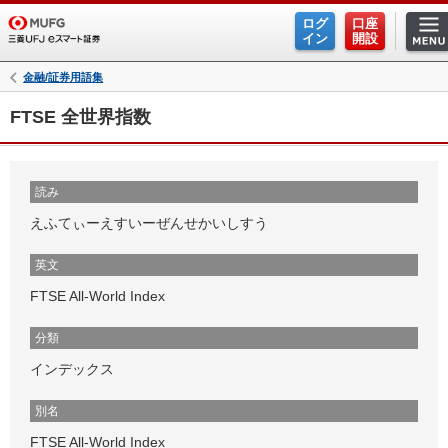
ログ
口座
イン
開設
金融/証券用語集
FTSE 全世界指数
読み
えふてぃーえすいーぜんせかいしすう
英文
FTSE All-World Index
分類
インデックス
別名
FTSE All-World Index