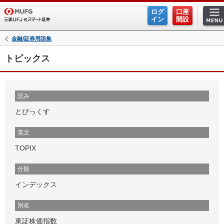
ログ
口座
イン
開設
金融/証券用語集
トピックス
読み
とぴっくす
英文
TOPIX
分類
インデックス
別名
東証株価指数