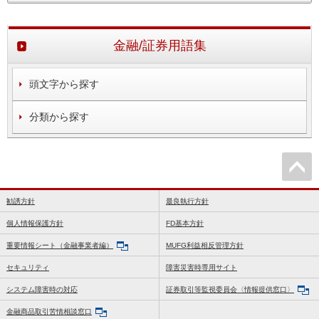
金融/証券用語集
頭文字から探す
分類から探す
勧誘方針
最良執行方針
個人情報保護方針
FD基本方針
重要情報シート（金融事業者編）
MUFG利益相反管理方針
セキュリティ
障害災害時専用サイト
システム障害時の対応
証券取引等監視委員会〈情報提供窓口〉
金融商品取引苦情相談窓口