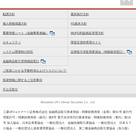
勧誘方針
最良執行方針
個人情報保護方針
FD基本方針
重要情報シート（金融事業者編）
MUFG利益相反管理方針
セキュリティ
障害災害時専用サイト
システム障害時の対応
証券取引等監視委員会〈情報提供窓口〉
金融商品取引苦情相談窓口
ご投資にかかる手数料等およびリスクについて
投資情報に関するご注意事項
不公正取引
Mitsubishi UFJ eSmart Securities Co., Ltd.
三菱UFJ eスマート証券株式会社 金融商品取引業者登録：関東財務局長（金商）第61号 銀行代
理業許可：関東財務局長（銀代）第8号 電子決済等代行業者登録：関東財務局長（電代）第18
号 加入協会：日本証券業協会・一般社団法人 金融先物取引業協会・一般社団法人 日本ＳＴ
Ｏ協会・一般社団法人資産運用業協会・一般社団法人 第二種金融商品取引業協会（加入順）