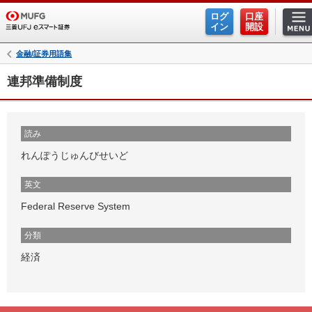
ログ
口座
イン
開設
金融/証券用語集
連邦準備制度
読み
れんぽうじゅんびせいど
英文
Federal Reserve System
分類
経済