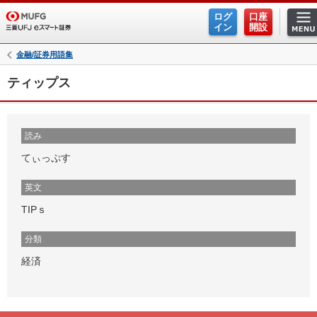
ログ
口座
イン
開設
金融/証券用語集
ティップス
読み
てぃっぷす
英文
TIPｓ
分類
経済