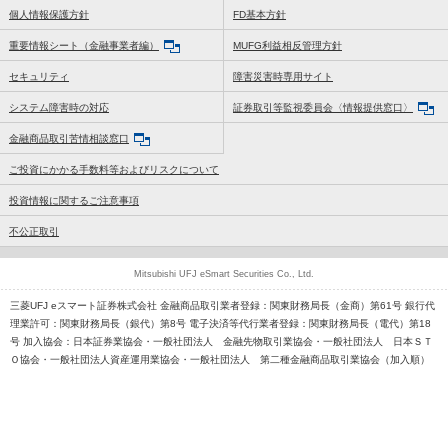
個人情報保護方針
FD基本方針
重要情報シート（金融事業者編）
MUFG利益相反管理方針
セキュリティ
障害災害時専用サイト
システム障害時の対応
証券取引等監視委員会〈情報提供窓口〉
金融商品取引苦情相談窓口
ご投資にかかる手数料等およびリスクについて
投資情報に関するご注意事項
不公正取引
Mitsubishi UFJ eSmart Securities Co., Ltd.
三菱UFJ eスマート証券株式会社 金融商品取引業者登録：関東財務局長（金商）第61号 銀行代
理業許可：関東財務局長（銀代）第8号 電子決済等代行業者登録：関東財務局長（電代）第18
号 加入協会：日本証券業協会・一般社団法人 金融先物取引業協会・一般社団法人 日本ＳＴ
Ｏ協会・一般社団法人資産運用業協会・一般社団法人 第二種金融商品取引業協会（加入順）