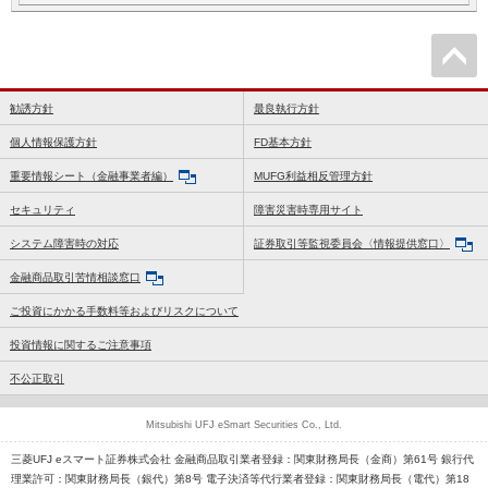
勧誘方針
最良執行方針
個人情報保護方針
FD基本方針
重要情報シート（金融事業者編）
MUFG利益相反管理方針
セキュリティ
障害災害時専用サイト
システム障害時の対応
証券取引等監視委員会〈情報提供窓口〉
金融商品取引苦情相談窓口
ご投資にかかる手数料等およびリスクについて
投資情報に関するご注意事項
不公正取引
Mitsubishi UFJ eSmart Securities Co., Ltd.
三菱UFJ eスマート証券株式会社 金融商品取引業者登録：関東財務局長（金商）第61号 銀行代
理業許可：関東財務局長（銀代）第8号 電子決済等代行業者登録：関東財務局長（電代）第18