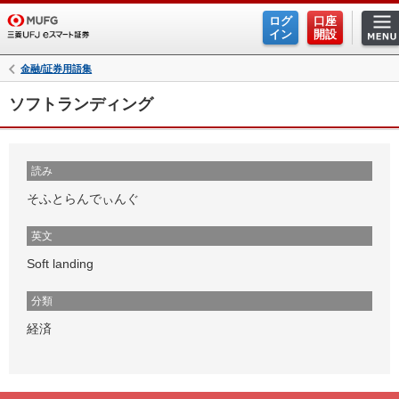
ログ
口座
イン
開設
金融/証券用語集
ソフトランディング
読み
そふとらんでぃんぐ
英文
Soft landing
分類
経済