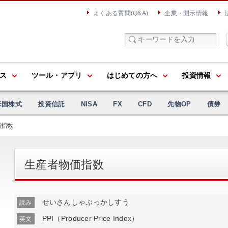
よくある質問(Q&A)
企業・開示情報
ス
ツール・アプリ
はじめての方へ
投資情報
米国株式
投資信託
NISA
FX
CFD
先物OP
債券
価指数
生産者物価指数
せいさんしゃぶっかしすう
読み
PPI（Producer Price Index）
英文