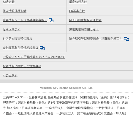
勧誘方針
最良執行方針
個人情報保護方針
FD基本方針
重要情報シート（金融事業者編）
MUFG利益相反管理方針
セキュリティ
障害災害時専用サイト
システム障害時の対応
証券取引等監視委員会〈情報提供窓口〉
金融商品取引苦情相談窓口
ご投資にかかる手数料等およびリスクについて
投資情報に関するご注意事項
不公正取引
Mitsubishi UFJ eSmart Securities Co., Ltd.
三菱UFJ eスマート証券株式会社 金融商品取引業者登録：関東財務局長（金商）第61号 銀行代
理業許可：関東財務局長（銀代）第8号 電子決済等代行業者登録：関東財務局長（電代）第18
号 加入協会：日本証券業協会・一般社団法人 金融先物取引業協会・一般社団法人 日本ＳＴ
Ｏ協会・一般社団法人資産運用業協会・一般社団法人 第二種金融商品取引業協会（加入順）