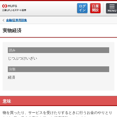
ログ
口座
イン
開設
金融/証券用語集
実物経済
読み
じつぶつけいざい
分類
経済
意味
物を買ったり、サービスを受けたりするときに行うお金のやりとり