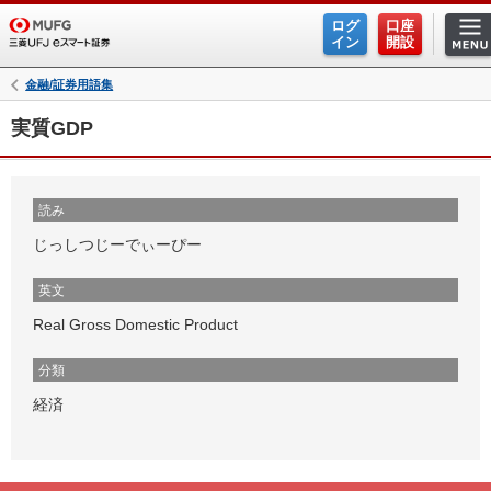
ログ
口座
イン
開設
金融/証券用語集
実質GDP
読み
じっしつじーでぃーぴー
英文
Real Gross Domestic Product
分類
経済