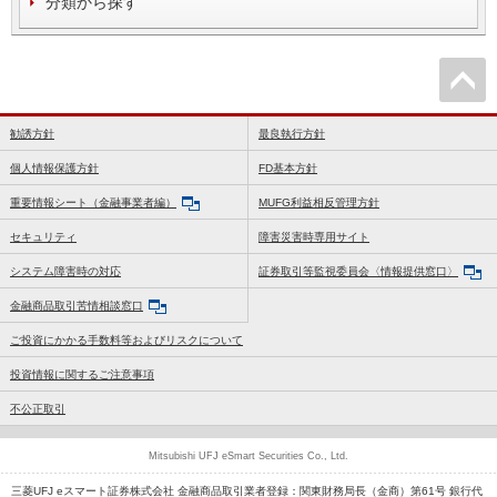
分類から探す
勧誘方針
最良執行方針
個人情報保護方針
FD基本方針
重要情報シート（金融事業者編）
MUFG利益相反管理方針
セキュリティ
障害災害時専用サイト
システム障害時の対応
証券取引等監視委員会〈情報提供窓口〉
金融商品取引苦情相談窓口
ご投資にかかる手数料等およびリスクについて
投資情報に関するご注意事項
不公正取引
Mitsubishi UFJ eSmart Securities Co., Ltd.
三菱UFJ eスマート証券株式会社 金融商品取引業者登録：関東財務局長（金商）第61号 銀行代