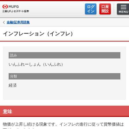
ログ
口座
イン
開設
金融/証券用語集
インフレーション（インフレ）
読み
いんふれーしょん（いんふれ）
分類
経済
意味
物価が上昇し続ける現象です。インフレの進行に従って貨幣価値は