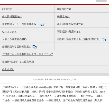
勧誘方針
最良執行方針
個人情報保護方針
FD基本方針
重要情報シート（金融事業者編）
MUFG利益相反管理方針
セキュリティ
障害災害時専用サイト
システム障害時の対応
証券取引等監視委員会〈情報提供窓口〉
金融商品取引苦情相談窓口
ご投資にかかる手数料等およびリスクについて
投資情報に関するご注意事項
不公正取引
Mitsubishi UFJ eSmart Securities Co., Ltd.
三菱UFJ eスマート証券株式会社 金融商品取引業者登録：関東財務局長（金商）第61号 銀行代
理業許可：関東財務局長（銀代）第8号 電子決済等代行業者登録：関東財務局長（電代）第18
号 加入協会：日本証券業協会・一般社団法人 金融先物取引業協会・一般社団法人 日本ＳＴ
Ｏ協会・一般社団法人資産運用業協会・一般社団法人 第二種金融商品取引業協会（加入順）