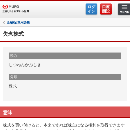
ログ
口座
イン
開設
金融/証券用語集
失念株式
読み
しつねんかぶしき
分類
株式
意味
株式を買い付けると、本来であれば株主になる権利を取得できます