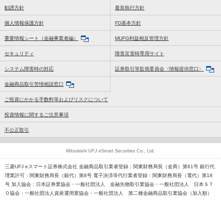
勧誘方針
最良執行方針
個人情報保護方針
FD基本方針
重要情報シート（金融事業者編）
MUFG利益相反管理方針
セキュリティ
障害災害時専用サイト
システム障害時の対応
証券取引等監視委員会〈情報提供窓口〉
金融商品取引苦情相談窓口
ご投資にかかる手数料等およびリスクについて
投資情報に関するご注意事項
不公正取引
Mitsubishi UFJ eSmart Securities Co., Ltd.
三菱UFJ eスマート証券株式会社 金融商品取引業者登録：関東財務局長（金商）第61号 銀行代
理業許可：関東財務局長（銀代）第8号 電子決済等代行業者登録：関東財務局長（電代）第18
号 加入協会：日本証券業協会・一般社団法人 金融先物取引業協会・一般社団法人 日本ＳＴ
Ｏ協会・一般社団法人資産運用業協会・一般社団法人 第二種金融商品取引業協会（加入順）