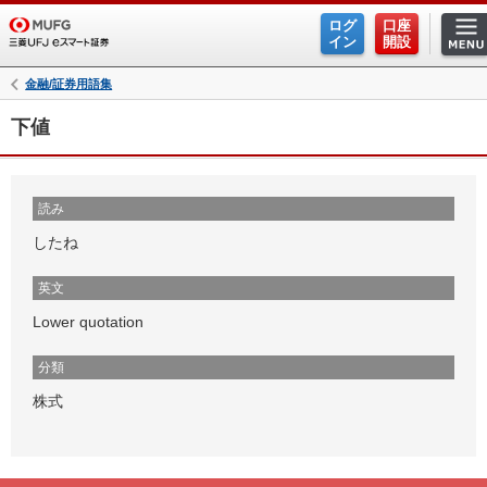
ログ
口座
イン
開設
金融/証券用語集
下値
読み
したね
英文
Lower quotation
分類
株式