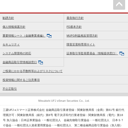
勧誘方針
最良執行方針
個人情報保護方針
FD基本方針
重要情報シート（金融事業者編）
MUFG利益相反管理方針
セキュリティ
障害災害時専用サイト
システム障害時の対応
証券取引等監視委員会〈情報提供窓口〉
金融商品取引苦情相談窓口
ご投資にかかる手数料等およびリスクについて
投資情報に関するご注意事項
不公正取引
Mitsubishi UFJ eSmart Securities Co., Ltd.
三菱UFJ eスマート証券株式会社 金融商品取引業者登録：関東財務局長（金商）第61号 銀行代
理業許可：関東財務局長（銀代）第8号 電子決済等代行業者登録：関東財務局長（電代）第18
号 加入協会：日本証券業協会・一般社団法人 金融先物取引業協会・一般社団法人 日本ＳＴ
Ｏ協会・一般社団法人資産運用業協会・一般社団法人 第二種金融商品取引業協会（加入順）