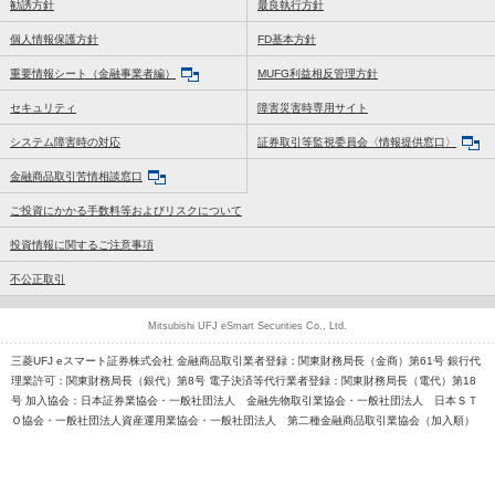
勧誘方針
最良執行方針
個人情報保護方針
FD基本方針
重要情報シート（金融事業者編）
MUFG利益相反管理方針
セキュリティ
障害災害時専用サイト
システム障害時の対応
証券取引等監視委員会〈情報提供窓口〉
金融商品取引苦情相談窓口
ご投資にかかる手数料等およびリスクについて
投資情報に関するご注意事項
不公正取引
Mitsubishi UFJ eSmart Securities Co., Ltd.
三菱UFJ eスマート証券株式会社 金融商品取引業者登録：関東財務局長（金商）第61号 銀行代
理業許可：関東財務局長（銀代）第8号 電子決済等代行業者登録：関東財務局長（電代）第18
号 加入協会：日本証券業協会・一般社団法人 金融先物取引業協会・一般社団法人 日本ＳＴ
Ｏ協会・一般社団法人資産運用業協会・一般社団法人 第二種金融商品取引業協会（加入順）