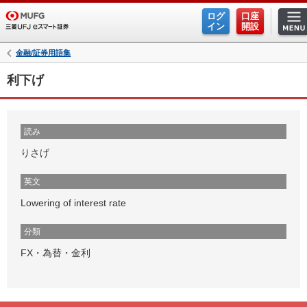
ログ
口座
イン
開設
金融/証券用語集
利下げ
読み
りさげ
英文
Lowering of interest rate
分類
FX・為替・金利