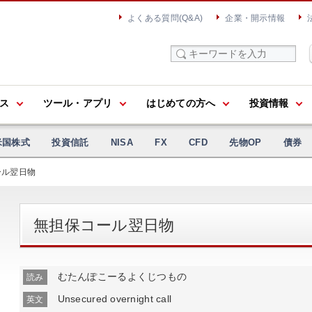
よくある質問(Q&A)
企業・開示情報
ス
ツール・アプリ
はじめての方へ
投資情報
米国株式
投資信託
NISA
FX
CFD
先物OP
債券
ール翌日物
無担保コール翌日物
むたんぽこーるよくじつもの
読み
Unsecured overnight call
英文