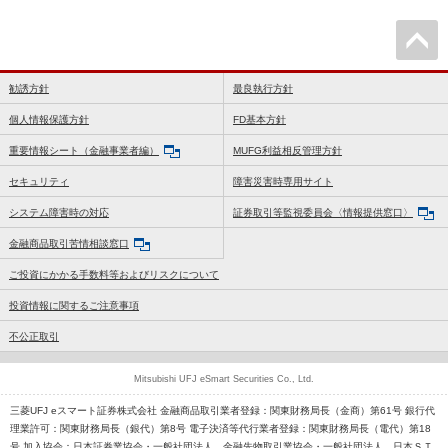
勧誘方針
最良執行方針
個人情報保護方針
FD基本方針
重要情報シート（金融事業者編）
MUFG利益相反管理方針
セキュリティ
障害災害時専用サイト
システム障害時の対応
証券取引等監視委員会〈情報提供窓口〉
金融商品取引苦情相談窓口
ご投資にかかる手数料等およびリスクについて
投資情報に関するご注意事項
不公正取引
Mitsubishi UFJ eSmart Securities Co., Ltd.
三菱UFJ eスマート証券株式会社 金融商品取引業者登録：関東財務局長（金商）第61号 銀行代
理業許可：関東財務局長（銀代）第8号 電子決済等代行業者登録：関東財務局長（電代）第18
号 加入協会：日本証券業協会・一般社団法人 金融先物取引業協会・一般社団法人 日本ＳＴ