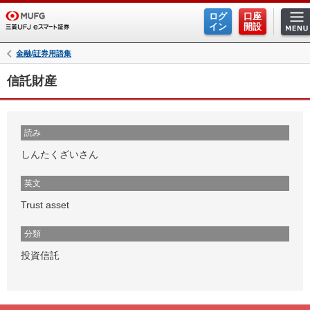
ログ
口座
イン
開設
金融/証券用語集
信託財産
読み
しんたくざいさん
英文
Trust asset
分類
投資信託