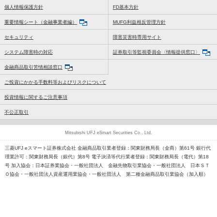
個人情報保護方針
FD基本方針
重要情報シート（金融事業者編）
MUFG利益相反管理方針
セキュリティ
障害災害時専用サイト
システム障害時の対応
証券取引等監視委員会〈情報提供窓口〉
金融商品取引苦情相談窓口
ご投資にかかる手数料等およびリスクについて
投資情報に関するご注意事項
不公正取引
Mitsubishi UFJ eSmart Securities Co., Ltd.
三菱UFJ eスマート証券株式会社 金融商品取引業者登録：関東財務局長（金商）第61号 銀行代
理業許可：関東財務局長（銀代）第8号 電子決済等代行業者登録：関東財務局長（電代）第18
号 加入協会：日本証券業協会・一般社団法人 金融先物取引業協会・一般社団法人 日本ＳＴ
Ｏ協会・一般社団法人資産運用業協会・一般社団法人 第二種金融商品取引業協会（加入順）