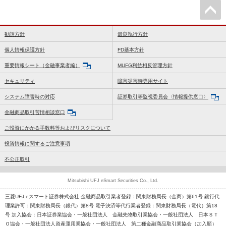
勧誘方針
最良執行方針
個人情報保護方針
FD基本方針
重要情報シート（金融事業者編）
MUFG利益相反管理方針
セキュリティ
障害災害時専用サイト
システム障害時の対応
証券取引等監視委員会〈情報提供窓口〉
金融商品取引苦情相談窓口
ご投資にかかる手数料等およびリスクについて
投資情報に関するご注意事項
不公正取引
Mitsubishi UFJ eSmart Securities Co., Ltd.
三菱UFJ eスマート証券株式会社 金融商品取引業者登録：関東財務局長（金商）第61号 銀行代
理業許可：関東財務局長（銀代）第8号 電子決済等代行業者登録：関東財務局長（電代）第18
号 加入協会：日本証券業協会・一般社団法人 金融先物取引業協会・一般社団法人 日本ＳＴ
Ｏ協会・一般社団法人資産運用業協会・一般社団法人 第二種金融商品取引業協会（加入順）