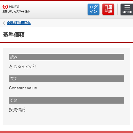
ログ
口座
イン
開設
金融/証券用語集
基準価額
読み
きじゅんかがく
英文
Constant value
分類
投資信託