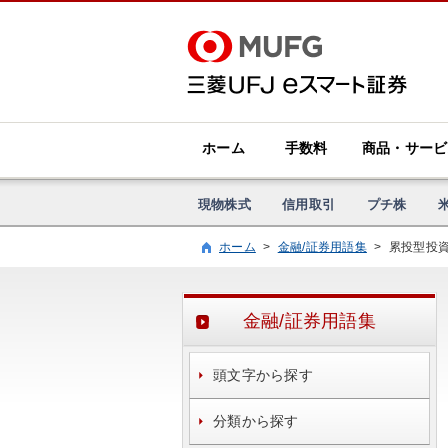
ホーム
手数料
商品・サービ
現物株式
信用取引
プチ株
ホーム
>
金融/証券用語集
>
累投型投
金融/証券用語集
頭文字から探す
分類から探す