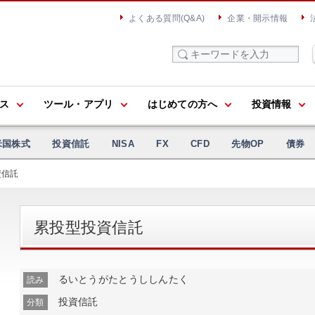
よくある質問(Q&A)
企業・開示情報
ス
ツール・アプリ
はじめての方へ
投資情報
米国株式
投資信託
NISA
FX
CFD
先物OP
債券
資信託
累投型投資信託
るいとうがたとうししんたく
読み
投資信託
分類