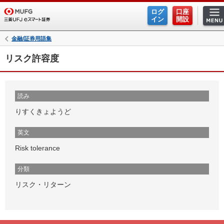
ログ
口座
イン
開設
金融/証券用語集
リスク許容度
読み
りすくきょようど
英文
Risk tolerance
分類
リスク・リターン