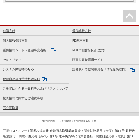
勧誘方針
最良執行方針
個人情報保護方針
FD基本方針
重要情報シート（金融事業者編）
MUFG利益相反管理方針
セキュリティ
障害災害時専用サイト
システム障害時の対応
証券取引等監視委員会〈情報提供窓口〉
金融商品取引苦情相談窓口
ご投資にかかる手数料等およびリスクについて
投資情報に関するご注意事項
不公正取引
Mitsubishi UFJ eSmart Securities Co., Ltd.
三菱UFJ eスマート証券株式会社 金融商品取引業者登録：関東財務局長（金商）第61号 銀行代
理業許可：関東財務局長（銀代）第8号 電子決済等代行業者登録：関東財務局長（電代）第18