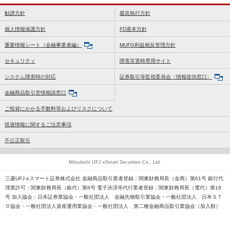
勧誘方針
最良執行方針
個人情報保護方針
FD基本方針
重要情報シート（金融事業者編）
MUFG利益相反管理方針
セキュリティ
障害災害時専用サイト
システム障害時の対応
証券取引等監視委員会〈情報提供窓口〉
金融商品取引苦情相談窓口
ご投資にかかる手数料等およびリスクについて
投資情報に関するご注意事項
不公正取引
Mitsubishi UFJ eSmart Securities Co., Ltd.
三菱UFJ eスマート証券株式会社 金融商品取引業者登録：関東財務局長（金商）第61号 銀行代
理業許可：関東財務局長（銀代）第8号 電子決済等代行業者登録：関東財務局長（電代）第18
号 加入協会：日本証券業協会・一般社団法人 金融先物取引業協会・一般社団法人 日本ＳＴ
Ｏ協会・一般社団法人資産運用業協会・一般社団法人 第二種金融商品取引業協会（加入順）