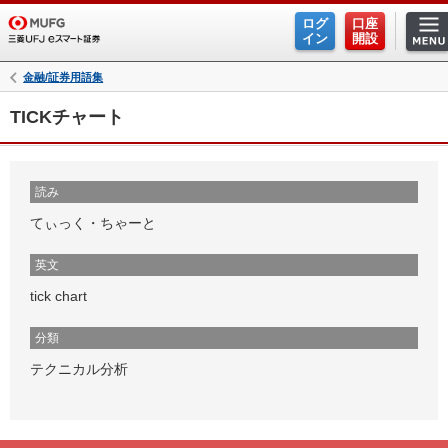
ログ
口座
イン
開設
金融/証券用語集
TICKチャート
読み
てぃっく・ちゃーと
英文
tick chart
分類
テクニカル分析