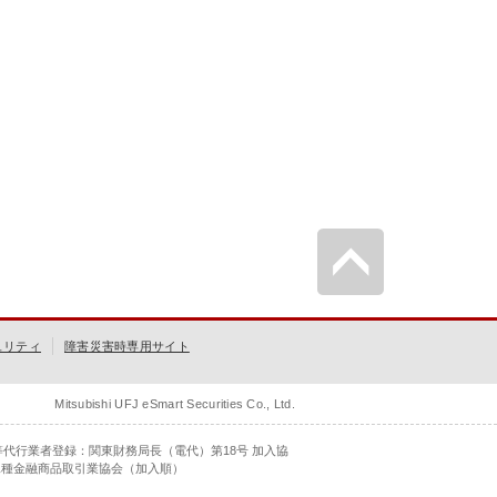
ュリティ
障害災害時専用サイト
Mitsubishi UFJ eSmart Securities Co., Ltd.
等代行業者登録：関東財務局長（電代）第18号 加入協
二種金融商品取引業協会（加入順）