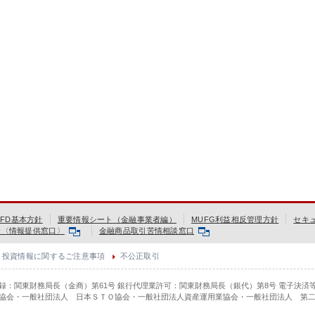
FD基本方針
重要情報シート（金融事業者編）
MUFG利益相反管理方針
セキ
会〈情報提供窓口〉
金融商品取引苦情相談窓口
投資情報に関するご注意事項
不公正取引
登録：関東財務局長（金商）第61号 銀行代理業許可：関東財務局長（銀代）第8号 電子決済
協会・一般社団法人 日本ＳＴＯ協会・一般社団法人資産運用業協会・一般社団法人 第