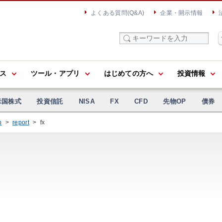
よくある質問(Q&A)
企業・開示情報
ス
ツール・アプリ
はじめての方へ
投資情報
米国株式
投資信託
NISA
FX
CFD
先物OP
債券
p
>
report
>
fx