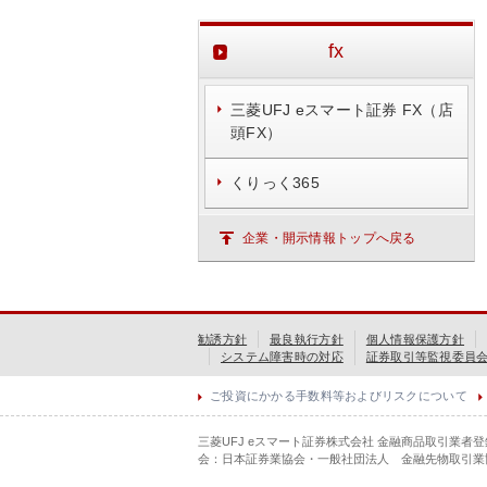
fx
三菱UFJ eスマート証券 FX（店
頭FX）
くりっく365
企業・開示情報トップへ戻る
勧誘方針
最良執行方針
個人情報保護方針
システム障害時の対応
証券取引等監視委員
ご投資にかかる手数料等およびリスクについて
三菱UFJ eスマート証券株式会社 金融商品取引業者
会：日本証券業協会・一般社団法人 金融先物取引業