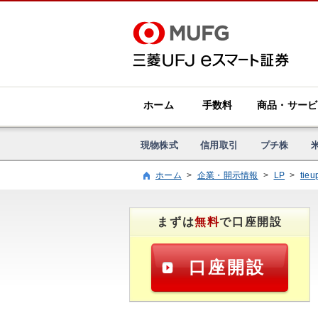
ホーム
手数料
商品・サービ
現物株式
信用取引
プチ株
ホーム
>
企業・開示情報
>
LP
>
tieu
まずは
無料
で口座開設
口座開設