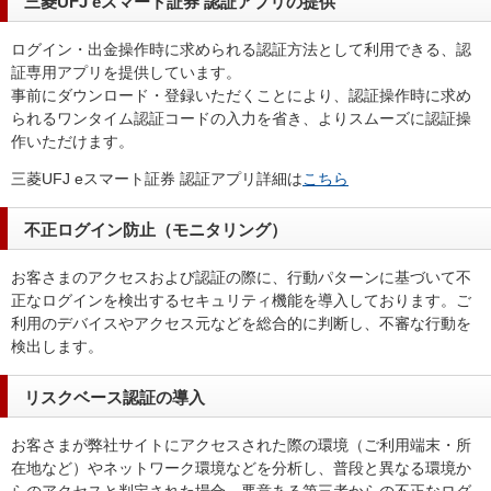
三菱UFJ eスマート証券 認証アプリの提供
ログイン・出金操作時に求められる認証方法として利用できる、認
証専用アプリを提供しています。
事前にダウンロード・登録いただくことにより、認証操作時に求め
られるワンタイム認証コードの入力を省き、よりスムーズに認証操
作いただけます。
三菱UFJ eスマート証券 認証アプリ詳細は
こちら
不正ログイン防止（モニタリング）
お客さまのアクセスおよび認証の際に、行動パターンに基づいて不
正なログインを検出するセキュリティ機能を導入しております。ご
利用のデバイスやアクセス元などを総合的に判断し、不審な行動を
検出します。
リスクベース認証の導入
お客さまが弊社サイトにアクセスされた際の環境（ご利用端末・所
在地など）やネットワーク環境などを分析し、普段と異なる環境か
らのアクセスと判定された場合、悪意ある第三者からの不正なログ