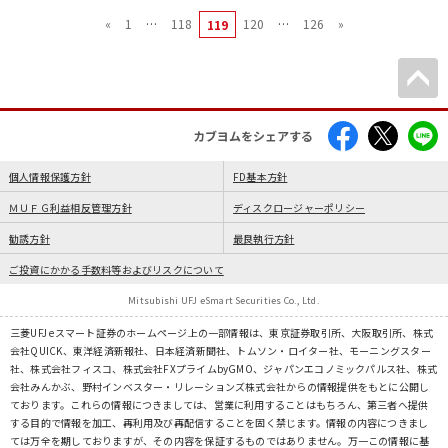
«
1
…
118
120
…
126
»
119
カブヨムをシェアする
個人情報保護方針
FD基本方針
ＭＵＦＧ利益相反管理方針
ディスクロージャーポリシー
勧誘方針
最良執行方針
ご投資にかかる手数料等およびリスクについて
Mitsubishi UFJ eSmart Securities Co., Ltd.
三菱UFJ eスマート証券のホームページ上の一部情報は、東京証券取引所、大阪取引所、株式
会社QUICK、東洋経済新報社、日本経済新聞社、トムソン・ロイター社、モーニングスター
社、株式会社フィスコ、株式会社FXプライムbyGMO、ジャパンエコノミックパルス社、株式
会社みんかぶ、野村インベスター・リレーションズ株式会社からの情報提供をもとに公開し
ております。これらの情報につきましては、営業に利用することはもちろん、第三者へ提供
する目的で情報を加工、再利用及び再配信することを固く禁じます。情報の内容につきまし
ては万全を期しておりますが、その内容を保証するものではありません。万一この情報に基