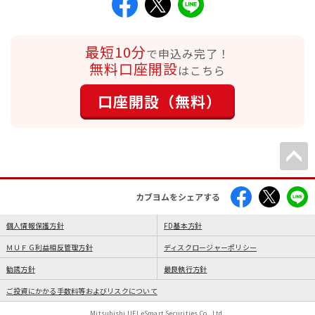
最短10分
で申込み完了！
無料口座開設
はこちら
口座開設（無料）
カブヨムをシェアする
個人情報保護方針
FD基本方針
ＭＵＦＧ利益相反管理方針
ディスクロージャーポリシー
勧誘方針
最良執行方針
ご投資にかかる手数料等およびリスクについて
Mitsubishi UFJ eSmart Securities Co., Ltd.