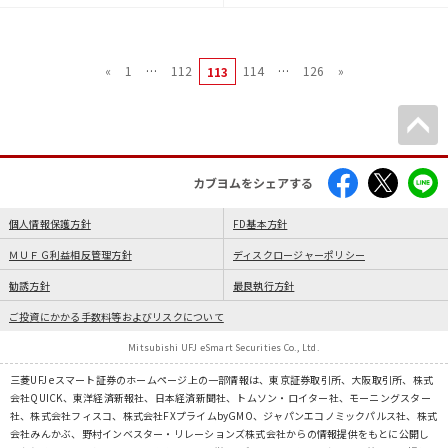
«
1
…
112
114
…
126
»
113
カブヨムをシェアする
個人情報保護方針
FD基本方針
ＭＵＦＧ利益相反管理方針
ディスクロージャーポリシー
勧誘方針
最良執行方針
ご投資にかかる手数料等およびリスクについて
Mitsubishi UFJ eSmart Securities Co., Ltd.
三菱UFJ eスマート証券のホームページ上の一部情報は、東京証券取引所、大阪取引所、株式
会社QUICK、東洋経済新報社、日本経済新聞社、トムソン・ロイター社、モーニングスター
社、株式会社フィスコ、株式会社FXプライムbyGMO、ジャパンエコノミックパルス社、株式
会社みんかぶ、野村インベスター・リレーションズ株式会社からの情報提供をもとに公開し