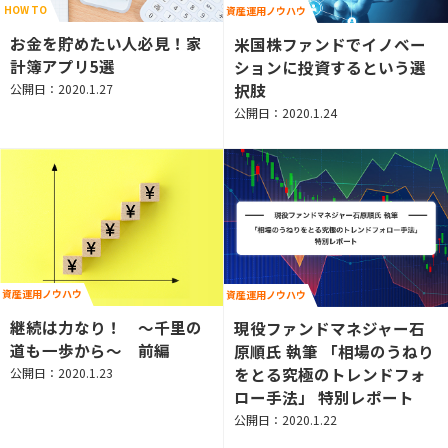
HOW TO
資産運用ノウハウ
お金を貯めたい人必見！家
米国株ファンドでイノベー
計簿アプリ5選
ションに投資するという選
択肢
公開日：2020.1.27
公開日：2020.1.24
資産運用ノウハウ
資産運用ノウハウ
継続は力なり！ ～千里の
現役ファンドマネジャー石
道も一歩から～ 前編
原順氏 執筆 「相場のうねり
をとる究極のトレンドフォ
公開日：2020.1.23
ロー手法」 特別レポート
公開日：2020.1.22