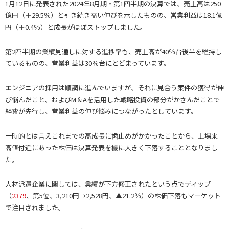
1月12日に発表された2024年8月期・第1四半期の決算では、売上高は250
億円（＋29.5％）と引き続き高い伸びを示したものの、営業利益は18.1億
円（＋0.4％）と成長がほぼストップしました。
第2四半期の業績見通しに対する進捗率も、売上高が40％台後半を維持し
ているものの、営業利益は30％台にとどまっています。
エンジニアの採用は順調に進んでいますが、それに見合う案件の獲得が伸
び悩んだこと、およびM＆Aを活用した戦略投資の部分がかさんだことで
経費が先行し、営業利益の伸び悩みにつながったとしています。
一時的とは言えこれまでの高成長に歯止めがかかったことから、上場来
高値付近にあった株価は決算発表を機に大きく下落することとなりまし
た。
人材派遣企業に関しては、業績が下方修正されたという点でディップ
（
2379
、第5位、3,210円→2,528円、▲21.2％）の株価下落もマーケット
で注目されました。