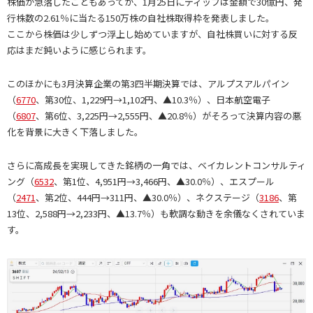
株価が急落したこともあってか、1月25日にディップは金額で30億円、発
行株数の2.61％に当たる150万株の自社株取得枠を発表しました。
ここから株価は少しずつ浮上し始めていますが、自社株買いに対する反
応はまだ鈍いように感じられます。
このほかにも3月決算企業の第3四半期決算では、アルプスアルパイン
（
6770
、第30位、1,229円→1,102円、▲10.3％）、日本航空電子
（
6807
、第6位、3,225円→2,555円、▲20.8％）がそろって決算内容の悪
化を背景に大きく下落しました。
さらに高成長を実現してきた銘柄の一角では、ベイカレントコンサルティ
ング（
6532
、第1位、4,951円→3,466円、▲30.0％）、エスプール
（
2471
、第2位、444円→311円、▲30.0％）、ネクステージ（
3186
、第
13位、2,588円→2,233円、▲13.7％）も軟調な動きを余儀なくされていま
す。