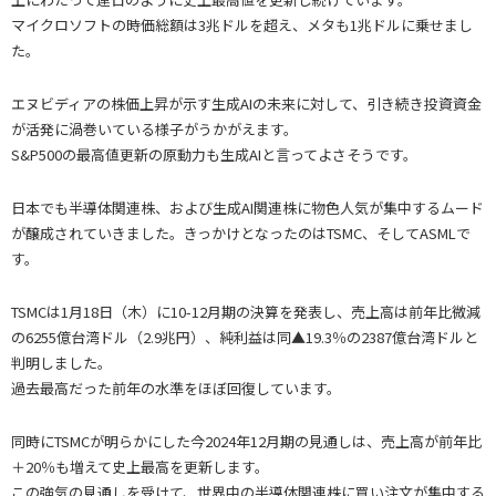
マイクロソフトの時価総額は3兆ドルを超え、メタも1兆ドルに乗せまし
た。
エヌビディアの株価上昇が示す生成AIの未来に対して、引き続き投資資金
が活発に渦巻いている様子がうかがえます。
S&P500の最高値更新の原動力も生成AIと言ってよさそうです。
日本でも半導体関連株、および生成AI関連株に物色人気が集中するムード
が醸成されていきました。きっかけとなったのはTSMC、そしてASMLで
す。
TSMCは1月18日（木）に10-12月期の決算を発表し、売上高は前年比微減
の6255億台湾ドル（2.9兆円）、純利益は同▲19.3％の2387億台湾ドルと
判明しました。
過去最高だった前年の水準をほぼ回復しています。
同時にTSMCが明らかにした今2024年12月期の見通しは、売上高が前年比
＋20％も増えて史上最高を更新します。
この強気の見通しを受けて、世界中の半導体関連株に買い注文が集中する