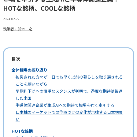
HOTな銘柄、COOLな銘柄
2024.02.22
執筆者：鈴木一之
目次
全体相場の振り返り
被災された方々が一日でも早く以前の暮らしを取り戻される
ことを願いながら
早期利下げへの慎重なスタンスが判明で、過度な期待は後退
した米国
半導体関連企業が生成AIへの期待で相場を強く牽引する
日本株のマーケットでの位置づけの変化が示唆する日本株買
い
HOTな銘柄