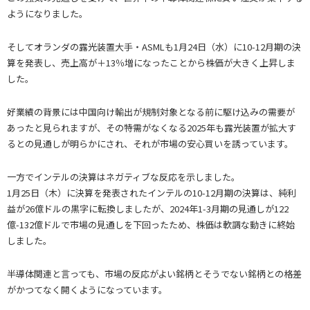
ようになりました。
そしてオランダの露光装置大手・ASMLも1月24日（水）に10-12月期の決
算を発表し、売上高が＋13％増になったことから株価が大きく上昇しま
した。
好業績の背景には中国向け輸出が規制対象となる前に駆け込みの需要が
あったと見られますが、その特需がなくなる2025年も露光装置が拡大す
るとの見通しが明らかにされ、それが市場の安心買いを誘っています。
一方でインテルの決算はネガティブな反応を示しました。
1月25日（木）に決算を発表されたインテルの10-12月期の決算は、純利
益が26億ドルの黒字に転換しましたが、2024年1-3月期の見通しが122
億-132億ドルで市場の見通しを下回ったため、株価は軟調な動きに終始
しました。
半導体関連と言っても、市場の反応がよい銘柄とそうでない銘柄との格差
がかつてなく開くようになっています。