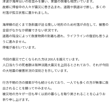
津波が海岸沿いの街並みを襲い、家屋の倒壊も相次いでいます。
故郷に帰省中の人々が震災に巻き込まれ、道路や鉄道は寸断し、多くの
村落が孤立状態に置かれました。
海岸線の近くまで急斜面が迫る険しい地形のため村落が点在して、被害の
全容がなかなか把握できない状況です。
道路の陥没によって救援物資の到着も遅れ、ライフラインの復旧も思うよ
うに進みません。
停電が長引いています。
今回の震災で亡くなられた方は200人を越えています。
人口当たりの死者数は阪神淡路大震災を上回るとされており、それが今回
の大地震の被害状況の深刻さを示しています。
行方不明の方の捜索が今も続けられており、一人でも多くの方が無事に救
出されることを願ってやみません。
被災地の方々が一日も早く以前の暮らしを取り戻されることを心よりお
祈り申し上げます。