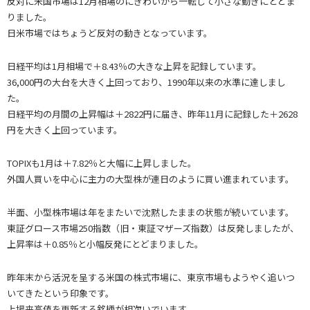
反対に米国市場は12月相場のにぎわいから一転して小さな動きにとどま
りました。
日米市場ではちょうど反対の動きとなっています。
日経平均は1月相場で＋8.43％の大きな上昇を記録しています。
36,000円の大台を大きく上回っており、1990年以来の水準に達しまし
た。
日経平均の月間の上昇幅は＋2822円に届き、昨年11月に記録した＋2628
円を大きく上回っています。
TOPIXも1月は＋7.82％と大幅に上昇しました。
外国人買いを中心に主力の大型株が連日のように買い進まれています。
半面、小型株市場は年をまたいで沈黙したままの状態が続いています。
東証グロース市場250指数（旧・東証マザーズ指数）は反発しましたが、
上昇率は＋0.85％と小幅反発にとどまりました。
昨年末から活況を呈する米国の株式市場に、東京市場もようやく追いつ
いてきたという印象です。
上場来高値を更新する銘柄が相次いでいます。