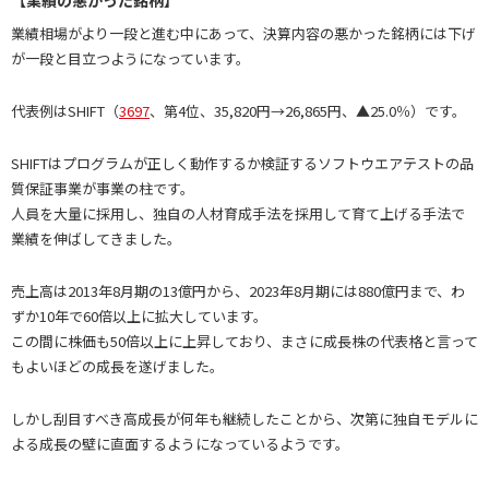
【業績の悪かった銘柄】
業績相場がより一段と進む中にあって、決算内容の悪かった銘柄には下げ
が一段と目立つようになっています。
代表例はSHIFT（
3697
、第4位、35,820円→26,865円、▲25.0％）です。
SHIFTはプログラムが正しく動作するか検証するソフトウエアテストの品
質保証事業が事業の柱です。
人員を大量に採用し、独自の人材育成手法を採用して育て上げる手法で
業績を伸ばしてきました。
売上高は2013年8月期の13億円から、2023年8月期には880億円まで、わ
ずか10年で60倍以上に拡大しています。
この間に株価も50倍以上に上昇しており、まさに成長株の代表格と言って
もよいほどの成長を遂げました。
しかし刮目すべき高成長が何年も継続したことから、次第に独自モデルに
よる成長の壁に直面するようになっているようです。