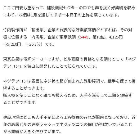
ここに円安も重なって、建設機械セクターの中でも群を抜く好業績を収め
ており、株価は1月を通じてほぼ一本調子の上昇を演じています。
竹内製作所が「輸出系」企業の代表的な好業績銘柄だとすれば、その対
極に位置する「内需系」企業が東京鉄鋼（
5445
、第12位、4,125円
→5,210円、＋26.3％）です。
東京鉄鋼は電炉メーカーですが、ビル建設の骨格となる鋼材として「ネジ
テツコン」を独自に開発したことで知られています。
ネジテツコンは表面にネジ状の節が刻まれた異形棒鋼で、継手を使って接
続することができます。
職人技を使うことなく誰でも扱えるため、人手を減らして工期を短縮す
ることができます。
建設現場はどこも人手不足による工程管理の遅れが問題となっており、近
年の高層ビルの建築ラッシュでネジテツコンの採用が相次いでいること
から業績が大きく伸びています。