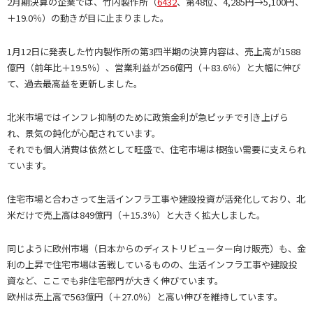
2月期決算の企業では、竹内製作所（
6432
、第48位、4,285円→5,100円、
＋19.0％）の動きが目に止まりました。
1月12日に発表した竹内製作所の第3四半期の決算内容は、売上高が1588
億円（前年比＋19.5％）、営業利益が256億円（＋83.6％）と大幅に伸び
て、過去最高益を更新しました。
北米市場ではインフレ抑制のために政策金利が急ピッチで引き上げら
れ、景気の鈍化が心配されています。
それでも個人消費は依然として旺盛で、住宅市場は根強い需要に支えられ
ています。
住宅市場と合わさって生活インフラ工事や建設投資が活発化しており、北
米だけで売上高は849億円（＋15.3％）と大きく拡大しました。
同じように欧州市場（日本からのディストリビューター向け販売）も、金
利の上昇で住宅市場は苦戦しているものの、生活インフラ工事や建設投
資など、ここでも非住宅部門が大きく伸びています。
欧州は売上高で563億円（＋27.0％）と高い伸びを維持しています。