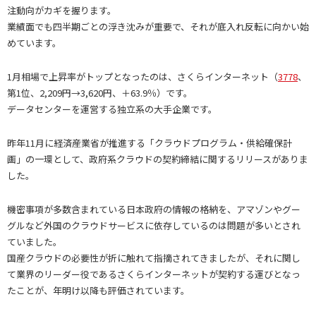
注動向がカギを握ります。
業績面でも四半期ごとの浮き沈みが重要で、それが底入れ反転に向かい始
めています。
1月相場で上昇率がトップとなったのは、さくらインターネット（
3778
、
第1位、2,209円→3,620円、＋63.9％）です。
データセンターを運営する独立系の大手企業です。
昨年11月に経済産業省が推進する「クラウドプログラム・供給確保計
画」の一環として、政府系クラウドの契約締結に関するリリースがありま
した。
機密事項が多数含まれている日本政府の情報の格納を、アマゾンやグー
グルなど外国のクラウドサービスに依存しているのは問題が多いとされ
ていました。
国産クラウドの必要性が折に触れて指摘されてきましたが、それに関し
て業界のリーダー役であるさくらインターネットが契約する運びとなっ
たことが、年明け以降も評価されています。