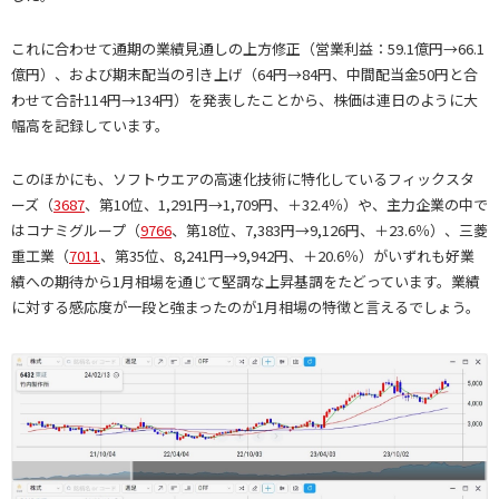
これに合わせて通期の業績見通しの上方修正（営業利益：59.1億円→66.1
億円）、および期末配当の引き上げ（64円→84円、中間配当金50円と合
わせて合計114円→134円）を発表したことから、株価は連日のように大
幅高を記録しています。
このほかにも、ソフトウエアの高速化技術に特化しているフィックスタ
ーズ（
3687
、第10位、1,291円→1,709円、＋32.4％）や、主力企業の中で
はコナミグループ（
9766
、第18位、7,383円→9,126円、＋23.6％）、三菱
重工業（
7011
、第35位、8,241円→9,942円、＋20.6％）がいずれも好業
績への期待から1月相場を通じて堅調な上昇基調をたどっています。業績
に対する感応度が一段と強まったのが1月相場の特徴と言えるでしょう。