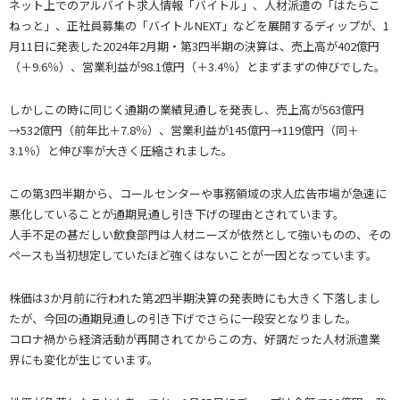
ネット上でのアルバイト求人情報「バイトル」、人材派遣の「はたらこ
ねっと」、正社員募集の「バイトルNEXT」などを展開するディップが、1
月11日に発表した2024年2月期・第3四半期の決算は、売上高が402億円
（＋9.6％）、営業利益が98.1億円（＋3.4％）とまずまずの伸びでした。
しかしこの時に同じく通期の業績見通しを発表し、売上高が563億円
→532億円（前年比＋7.8％）、営業利益が145億円→119億円（同＋
3.1％）と伸び率が大きく圧縮されました。
この第3四半期から、コールセンターや事務領域の求人広告市場が急速に
悪化していることが通期見通し引き下げの理由とされています。
人手不足の甚だしい飲食部門は人材ニーズが依然として強いものの、その
ペースも当初想定していたほど強くはないことが一因となっています。
株価は3か月前に行われた第2四半期決算の発表時にも大きく下落しまし
たが、今回の通期見通しの引き下げでさらに一段安となりました。
コロナ禍から経済活動が再開されてからこの方、好調だった人材派遣業
界にも変化が生じています。