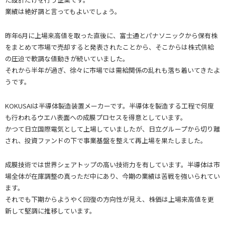
業績は絶好調と言ってもよいでしょう。
昨年6月に上場来高値を取った直後に、富士通とパナソニックから保有株
をまとめて市場で売却すると発表されたことから、そこからは株式供給
の圧迫で軟調な値動きが続いていました。
それから半年が過ぎ、徐々に市場では需給関係の乱れも落ち着いてきたよ
うです。
KOKUSAIは半導体製造装置メーカーです。半導体を製造する工程で何度
も行われるウエハ表面への成膜プロセスを得意としています。
かつて日立国際電気として上場していましたが、日立グループから切り離
され、投資ファンドの下で事業基盤を整えて再上場を果たしました。
成膜技術では世界シェアトップの高い技術力を有しています。半導体は市
場全体が在庫調整の真っただ中にあり、今期の業績は苦戦を強いられてい
ます。
それでも下期からようやく回復の方向性が見え、株価は上場来高値を更
新して堅調に推移しています。