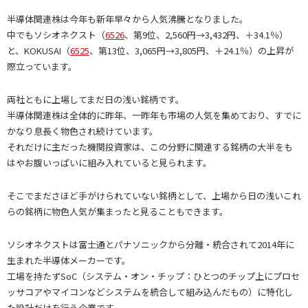
半導体関連株は今年も新年早々から人気沸騰となりました。
中でもソシオネクスト（
6526
、第9位、2,560円→3,432円、＋34.1％）
と、KOKUSAI（
6525
、第13位、3,065円→3,805円、＋24.1％）の上昇が
際立っています。
両社ともに上場してまだ日の浅い銘柄です。
半導体関連株は全体的に昨年、一昨年も市場の人気を集めており、すでに
かなり息長く物色され続けています。
それだけに主だった機関投資家は、この分野に関連する銘柄の大半をも
はやお腹いっぱいに組み入れていると見られます。
そこでまださほど手がけられていない銘柄として、上場から日の浅いこれ
らの銘柄に物色人気が集まったと見ることもできます。
ソシオネクストは富士通とパナソニックから分離・統合されて2014年に
生まれた半導体メーカーです。
工場を持たずSoC（システム・オン・チップ：ひとつのチップ上にプロセ
ッサコアやマイコンなどシステムを統合して組み込んだもの）に特化し
た設計だけを行う企業です。