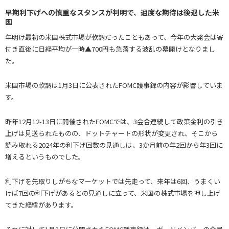
早期利下げへの慎重なスタンスが判明で、過度な期待は後退した米
国
年明け最初の米国株式市場が軟調だったこともあって、今年の大発会は寄
付き直後に日経平均が一時▲700円も急落する波乱の幕開けとなりまし
た。
米国市場の軟調は1月3日に公表されたFOMC議事録の内容が影響していま
す。
昨年12月12-13日に開催されたFOMCでは、3会合連続して政策金利の引き
上げは見送られたものの、ドットチャートの形状が変更され、そこから
読み取れる2024年の利下げ回数の見通しは、3か月前の年2回から年3回に
増えるというものでした。
利下げを先取りしがちなマーケットでは先走って、来年は6回、うまくい
けば7回の利下げがあるとの見通しに立って、米国の株式市場を押し上げ
てきた経緯があります。