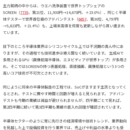
主力銘柄の中からは、ウエハ洗浄装置で世界トップシェアの
SCREEN（
7735
、第21位、11,930円→14,670円、＋23.0％）、同じく半導
体テスターで世界首位級のアドバンテスト（
6857
、第30位、4,797円
→5,823円、＋21.4％）も、上場来高値を何度も更新しながら買い進まれ
ています。
目下のところ半導体業界はシリコンサイクル上では不況期の真ん中にあ
りますが、その過程でも技術進歩は絶え間なく続いています。 生成AIで
多用されるGPU（画像処理半導体、エヌビディアが世界トップ）が多用さ
れ、そこではSCREENの持つ表面処理、直接描画、画像処理という3つの
高いコア技術が不可欠とされています。
同じように将来の半導体製造の工程では、SoCがますます主流となってく
るとされ、テストに費やす時間と回数が増えると見られます。 アドバン
テストも今期の業績は減益が避けられませんが、四半期ごとで見れば、
第2四半期に続いて第3四半期も業績の底入れ回復が確認されています。
半導体セクターのように常に先行きの経済環境や技術トレンド、業界動向
を見越した上で設備投資を行う業界では、売上げや利益の水準よりも受