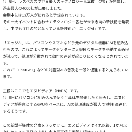
1月9日、ラスベガスで世界最大のテクノロジー見本市「CES」が開幕し、
過去最大の4000社が出展しました。
会期中には13万人が訪れると予想されています。
その一大イベントに合わせてテクノロジー各社が未来志向の新技術を発表
し、中でも注目の的となっている新技術が「エッジAI」です。
「エッジAI」は、パソコンやスマホなど手元のデジタル機器にAIを組み込
むもので、これによってデータセンターに大規模なデータを格納する過程
が減って、処理が分散されて動作の遅延が起こりにくくなるとされていま
す。
これが「ChatGPT」などの対話型AIの普及を一段と促進すると見られてい
ます。
主役はここでもエヌビディア（NVDA）です。
1月8日にパソコンに組み込んで使う半導体を開発したと発表し、エヌビ
ディアが得意とするGPUをベースに、AIの処理速度が最大で7割も高速化
するそうです。
この新型半導体の発表をきっかけに、エヌビディアはそれ以後、1か月以
上にわたって連日のように史上最高値を更新し続けています。