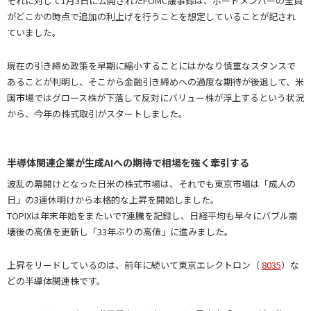
それに対して1月3日に公開されたFOMC議事録は、ボードメンバーの全員
がどこかの時点で追加の利上げを行うことを想定していることが記され
ていました。
現在の引き締め政策を早期に縮小することにはかなり慎重なスタンスで
あることが判明し、そこから金融引き締めへの過度な期待が後退して、米
国市場ではグロース株が下落して反対にバリュー株が浮上するという状況
から、今年の株式取引がスタートしました。
半導体関連企業が生成AIへの期待で相場を強く牽引する
波乱の幕開けとなった日米の株式市場は、それでも東京市場は「成人の
日」の3連休明けから本格的な上昇を開始しました。
TOPIXは年末年始をまたいで7連騰を記録し、日経平均も早々にバブル崩
壊後の高値を更新し「33年ぶりの高値」に進みました。
上昇をリードしているのは、前年に続いて東京エレクトロン（
8035
）な
どの半導体関連株です。