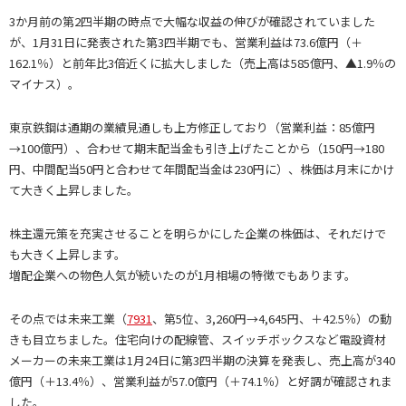
3か月前の第2四半期の時点で大幅な収益の伸びが確認されていました
が、1月31日に発表された第3四半期でも、営業利益は73.6億円（＋
162.1％）と前年比3倍近くに拡大しました（売上高は585億円、▲1.9％の
マイナス）。
東京鉄鋼は通期の業績見通しも上方修正しており（営業利益：85億円
→100億円）、合わせて期末配当金も引き上げたことから（150円→180
円、中間配当50円と合わせて年間配当金は230円に）、株価は月末にかけ
て大きく上昇しました。
株主還元策を充実させることを明らかにした企業の株価は、それだけで
も大きく上昇します。
増配企業への物色人気が続いたのが1月相場の特徴でもあります。
その点では未来工業（
7931
、第5位、3,260円→4,645円、＋42.5％）の動
きも目立ちました。住宅向けの配線管、スイッチボックスなど電設資材
メーカーの未来工業は1月24日に第3四半期の決算を発表し、売上高が340
億円（＋13.4％）、営業利益が57.0億円（＋74.1％）と好調が確認されま
した。