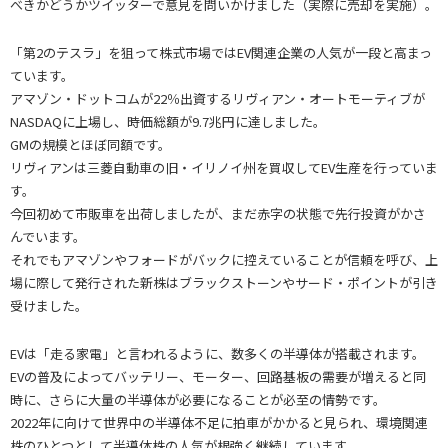
べきかどうかツイッターで意見を問いかけました（実際に売却を実施）。
「第2のテスラ」を狙って株式市場ではEV関連企業の人気が一段と高まっ
ています。
アマゾン・ドットコムが22％出資するリヴィアン・オートモーティブが
NASDAQに上場し、時価総額が9.7兆円に達しました。
GMの規模とほぼ同額です。
リヴィアンは三菱自動車の旧・イリノイ州を買収してEV生産を行っていま
す。
今回初めて市販車を出荷しましたが、まだ赤字の状態で先行投資がかさ
んでいます。
それでもアマゾンやフォードがバックに控えていることが信頼を呼び、上
場に際して発行された新株はブラックストーンやサード・ポイントが引き
受けました。
EVは「走る家電」と言われるように、数多くの半導体が搭載されます。
EVの普及によってバッテリー、モーター、回路基板の需要が増えると同
時に、さらに大量の半導体が必要になることが必至の情勢です。
2022年に向けて世界中の半導体不足に拍車がかかると見られ、環境関連
株のひとつとして半導体株の人気が根強く継続しています。