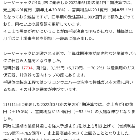
レーザーテックが10月末に発表した2022年6月期の第1四半期決算では、
売上高は91億円（前年比▲30.8％）、営業利益は20.1億円（同▲55.4％）
となっており減益ですが、四半期の受注高は1,083億円まで積み上がって
おり、同社史上の最高額を更新しています。
そこまで需要が強いということが四半期決算で明らかになり、株価は11
月半ばに上場来高値を記録し一段高に進みました。
レーザーテックに刺激される形で、半導体関連株が歴史的な好業績をバッ
クに軒並み大幅高となりました。
理研計器（
7734
、第3位、3,155円→5,370円、＋70.2％）は産業用のガス
保安器、計測器で国内トップの座にあります。
半導体の製造工程ではシリコンウエハーの洗浄で特殊ガスを大量に用い
るため、その計測器需要が伸びています。
11月11日に発表した2022年3月期の第2四半期決算では、売上高が182億
円（＋19.0％）、営業利益が43.4億円（＋53.4％）の大幅な伸びとなりま
した。
同時に通期の業績見通しを従来予想より3割以上も引き上げて（営業利益
で59億円→78.5億円）、史上最高益を大きく上回ることとなりました。