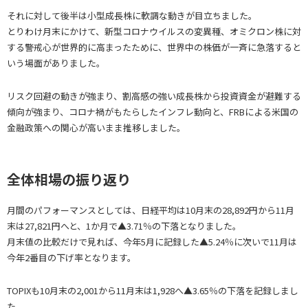
それに対して後半は小型成長株に軟調な動きが目立ちました。
とりわけ月末にかけて、新型コロナウイルスの変異種、オミクロン株に対
する警戒心が世界的に高まったために、世界中の株価が一斉に急落すると
いう場面がありました。
リスク回避の動きが強まり、割高感の強い成長株から投資資金が避難する
傾向が強まり、コロナ禍がもたらしたインフレ動向と、FRBによる米国の
金融政策への関心が高いまま推移しました。
全体相場の振り返り
月間のパフォーマンスとしては、日経平均は10月末の28,892円から11月
末は27,821円へと、1か月で▲3.71％の下落となりました。
月末値の比較だけで見れば、今年5月に記録した▲5.24％に次いで11月は
今年2番目の下げ率となります。
TOPIXも10月末の2,001から11月末は1,928へ▲3.65％の下落を記録しまし
た。