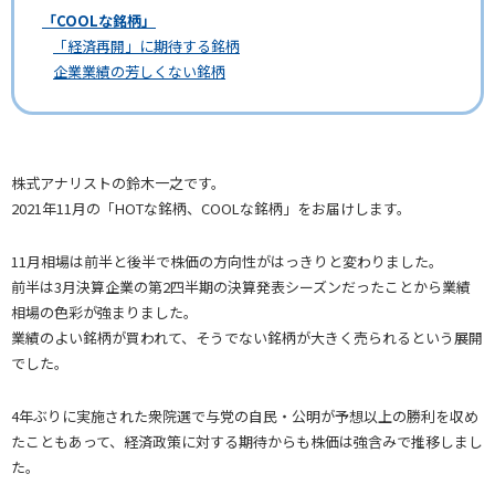
「COOLな銘柄」
「経済再開」に期待する銘柄
企業業績の芳しくない銘柄
株式アナリストの鈴木一之です。
2021年11月の「HOTな銘柄、COOLな銘柄」をお届けします。
11月相場は前半と後半で株価の方向性がはっきりと変わりました。
前半は3月決算企業の第2四半期の決算発表シーズンだったことから業績
相場の色彩が強まりました。
業績のよい銘柄が買われて、そうでない銘柄が大きく売られるという展開
でした。
4年ぶりに実施された衆院選で与党の自民・公明が予想以上の勝利を収め
たこともあって、経済政策に対する期待からも株価は強含みで推移しまし
た。