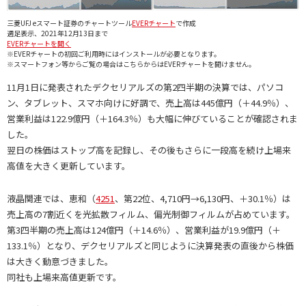
三菱UFJ eスマート証券のチャートツール
EVERチャート
で作成
週足表示、2021年12月13日まで
EVERチャートを開く
※EVERチャートの初回ご利用時にはインストールが必要となります。
※スマートフォン等からご覧の場合はこちらからはEVERチャートを開けません。
11月1日に発表されたデクセリアルズの第2四半期の決算では、パソコ
ン、タブレット、スマホ向けに好調で、売上高は445億円（＋44.9％）、
営業利益は122.9億円（＋164.3％）も大幅に伸びていることが確認されま
した。
翌日の株価はストップ高を記録し、その後もさらに一段高を続け上場来
高値を大きく更新しています。
液晶関連では、恵和（
4251
、第22位、4,710円→6,130円、＋30.1％）は
売上高の7割近くを光拡散フィルム、偏光制御フィルムが占めています。
第3四半期の売上高は124億円（＋14.6％）、営業利益が19.9億円（＋
133.1％）となり、デクセリアルズと同じように決算発表の直後から株価
は大きく動意づきました。
同社も上場来高値更新です。