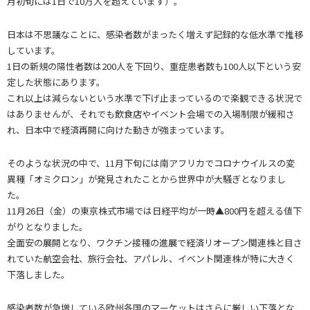
月初旬には1日で10万人を超えています）。
日本は不思議なことに、感染者数がまったく増えず記録的な低水準で推移
しています。
1日の新規の陽性者数は200人を下回り、重症患者数も100人以下という安
定した状態にあります。
これ以上は減らないという水準で下げ止まっているので楽観できる状況で
はありませんが、それでも飲食店やイベント会場での入場制限が緩和さ
れ、日本中で経済再開に向けた動きが強まっています。
そのような状況の中で、11月下旬には南アフリカでコロナウイルスの変
異種「オミクロン」が発見されたことから世界中が大騒ぎとなりまし
た。
11月26日（金）の東京株式市場では日経平均が一時▲800円を超える値下
がりとなりました。
全面安の展開となり、ワクチン接種の進展で経済リオープン関連株と目さ
れていた航空会社、旅行会社、アパレル、イベント関連株が特に大きく
下落しました。
感染者数が急増している欧州各国のマーケットはさらに厳しい下落とな