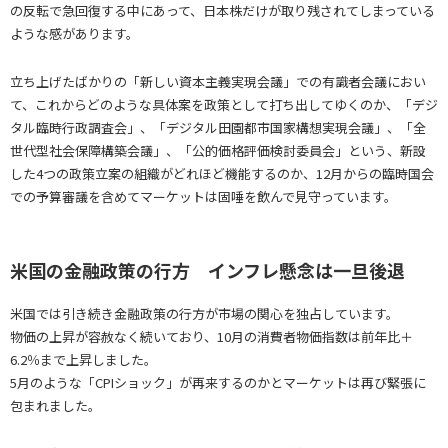
の反転で急回復する中にあって、日本株だけが取り残されてしまっている
ような感があります。
立ち上げたばかりの「新しい資本主義実現会議」での有識者会議におい
て、これからどのような具体案を政策として打ち出してゆくのか、「デジ
タル臨時行政調査会」、「デジタル田園都市国家構想実現会議」、「全
世代型社会保障構築会議」、「公的価格評価検討委員会」という、新設
した4つの政策立案の組織がどれほど機能するのか、12月からの臨時国会
での予算審議を含めてマーケットは固唾を飲んで見守っています。
米国の金融政策の行方 インフレ懸念は一旦後退
米国では引き続き金融政策の行方が市場の関心を独占しています。
物価の上昇が容赦なく続いており、10月の消費者物価指数は前年比＋
6.2％まで上昇しました。
5月のような「CPIショック」が再来するのかとマーケットは再び緊張に
包まれました。