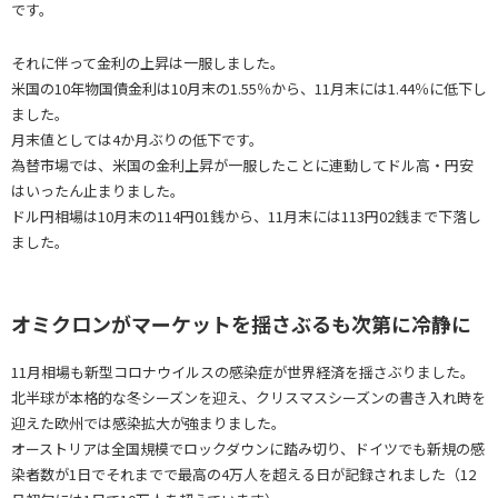
です。
それに伴って金利の上昇は一服しました。
米国の10年物国債金利は10月末の1.55％から、11月末には1.44％に低下し
ました。
月末値としては4か月ぶりの低下です。
為替市場では、米国の金利上昇が一服したことに連動してドル高・円安
はいったん止まりました。
ドル円相場は10月末の114円01銭から、11月末には113円02銭まで下落し
ました。
オミクロンがマーケットを揺さぶるも次第に冷静に
11月相場も新型コロナウイルスの感染症が世界経済を揺さぶりました。
北半球が本格的な冬シーズンを迎え、クリスマスシーズンの書き入れ時を
迎えた欧州では感染拡大が強まりました。
オーストリアは全国規模でロックダウンに踏み切り、ドイツでも新規の感
染者数が1日でそれまでで最高の4万人を超える日が記録されました（12