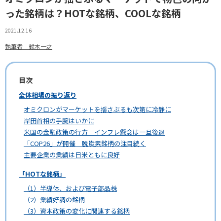
った銘柄は？HOTな銘柄、COOLな銘柄
2021.12.16
執筆者 鈴木一之
目次
全体相場の振り返り
オミクロンがマーケットを揺さぶるも次第に冷静に
岸田首相の手腕はいかに
米国の金融政策の行方 インフレ懸念は一旦後退
「COP26」が開催 脱炭素銘柄の注目続く
主要企業の業績は日米ともに良好
「HOTな銘柄」
（1）半導体、および電子部品株
（2）業績好調の銘柄
（3）資本政策の変化に関連する銘柄