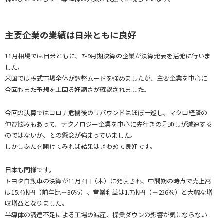
主要企業の業績は日米ともに良好
11月相場では日米ともに、7-9月期決算の企業が決算発表を活発に行いま
した。
米国では株式市場全体が調整ムードを強めましたが、主要企業を中心に
今回もまた予想を上回る好調さが確認されました。
今回の決算ではコロナ危機後のリバウンドはほぼ一巡し、マクロ経済の
伸び悩みもあって、テクノロジー企業を中心に先行きの見通しが減速する
のではないか、との懸念が強まっていました。
しかしふたを開けてみれば結果はきわめて良好です。
日本も同様です。
トヨタ自動車の決算が11月4日（木）に発表され、中間期の時点で売上高
は15.4兆円（前年比＋36％）、営業利益は1.7兆円（＋236％）と大幅な増
収増益となりました。
半導体の調達不足による工場の減産、操業ダウンの影響が気にならない