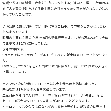
温暖化ガスの削減量で合意を形成しようとする先進国と、厳しい数値目標
を拒んで資金援助を求める途上国との間でまったく意見が合わないのはわ
かっていたことです。
環境規制に厳しい欧州では、EV（電気自動車）の市場シェアがじわじわ
と高まっています。
欧州の主要18か国の今年7～9月の新車販売では、EVが30万3,273台で全体
の比率では12.7％に達しました。
前年の2倍です。
9月単月ではテスラの「モデル3」がすべての新車販売のトップとなりまし
た。
EVのシェアが10％を超えた国は13か国に広がり、前年の3か国から大きく
上昇しています。
テスラの株価が急騰し、11月4日には史上最高値を記録しました。
時価総額は1兆ドルの大台を突破しています。
生産台数が年間70万台のテスラの市場価値が1兆ドル（114兆円）を超
え、1,000万台規模のトヨタ自動車が28兆円にとどまります。
イーロン・マスク会長は保有株式の10％分を売却し、納税資金に充当す