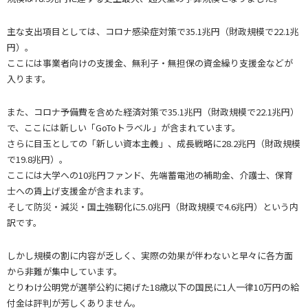
主な支出項目としては、コロナ感染症対策で35.1兆円（財政規模で22.1兆
円）。
ここには事業者向けの支援金、無利子・無担保の資金繰り支援金などが
入ります。
また、コロナ予備費を含めた経済対策で35.1兆円（財政規模で22.1兆円）
で、ここには新しい「GoToトラベル」が含まれています。
さらに目玉としての「新しい資本主義」、成長戦略に28.2兆円（財政規模
で19.8兆円）。
ここには大学への10兆円ファンド、先端蓄電池の補助金、介護士、保育
士への賃上げ支援金が含まれます。
そして防災・減災・国土強靭化に5.0兆円（財政規模で4.6兆円）という内
訳です。
しかし規模の割に内容が乏しく、実際の効果が伴わないと早々に各方面
から非難が集中しています。
とりわけ公明党が選挙公約に掲げた18歳以下の国民に1人一律10万円の給
付金は評判が芳しくありません。