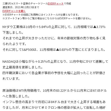
三菱UFJ eスマート証券のチャートツール
EVERチャート
で作成
週足表示、2021年12月13日まで
EVERチャートを開く
※EVERチャートの初回ご利用時にはインストールが必要となります。
※スマートフォン等からご覧の場合はこちらからはEVERチャートを開けません。
NYダウ工業株は10月の＋5.84％の上昇に対して、11月相場では▲3.73％
下落しました。
それまでの上昇が大きかっただけに、年末の節税対策の売り物も多く見
られたようです。
それに対してS&P500は、11月相場は▲0.83％の下落にとどまりました。
NASDAQは小幅ながら＋0.25％の上昇となり、11月中旬にかけて連騰して
史上最高値を更新しました。
四半期決算において各企業が事前の予想を大幅に上回ったことが評価さ
れています。
原油価格はWTI先物価格で、10月末の83.22ドルから11月末には67.05ドル
へと急落しました。
インフレ懸念の高まりで月初には84ドル台まで大きく上昇する場面もあ
りましたが、月末にかけてオミクロン株の感染が拡大して反転した格好