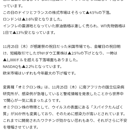
っています。
この日のドイツとフランスの株式市場はそろって▲4.5％の下落。
ロンドンは▲3.6％安となりました。
インフレの震源地となっていた原油価格は激しく売られ、WTI先物価格は
1日で▲13％安となっています。
11月25日（木）が感謝祭の祝日だった米国市場でも、金曜日の祝日明
け、短縮取引でしたがNYダウ工業株は▲2.5％の下げとなり、一時は
▲1,000ドルを超える下落場面もありました。
NASDAQも▲2.2％となっています。
欧米市場はいずれも今年最大の下げ幅です。
変異種「オミクロン株」は、11月25日（木）に南アフリカの国立伝染病
研究所が、感染例が急増していると警戒情報を発表したことから世界中
で関心が一気に高まったようです。
オミクロン株の特徴として、ウイルスの表面にある「スパイクたんぱく
質」が30か所も変異しており、そのために感染力が高いとされています。
これまでに開発されたワクチンが効かない恐れもあり、それがさらに不安
を増幅させています。