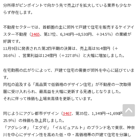
分所得がピンポイントで向かう先で売上げを拡大している業界も少なか
らず存在します。
不動産セクターでは、首都圏の主に郊外で戸建て住宅を販売するケイアイ
スター不動産（
3465
、第17位、6,340円→8,530円、＋34.5％）の業績が
好調です。
11月9日に発表された第2四半期の決算は、売上高は914億円（＋
38.6％）、営業利益は124億円（＋227.8％）と大幅に増加しました。
在宅勤務の広がりによって、戸建て住宅の需要が郊外を中心に延びていま
す。
同社の追及する「高品質で低価格のデザイン住宅」が不動産の一次取得
層に受け入れられ、最高益を大幅に更新する見通しとなりました。
それに伴って株価も上場来高値を更新しています。
同じようにアグレ都市デザイン（
3467
、第35位、1,349円→1,698円、＋
25.9％）の株価も急上昇しました。
「アグレシオ」「エグゼ」「イルビュアルト」のブランド名で東京、神奈
川を中心にデザイン性を高めた低・中・高価格帯の戸建て住宅を分譲し