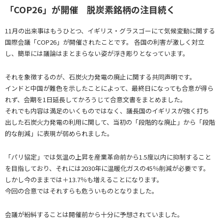
「COP26」が開催 脱炭素銘柄の注目続く
11月の出来事はもうひとつ、イギリス・グラスゴーにて気候変動に関する
国際会議「COP26」が開催されたことです。 各国の利害が激しく対立
し、簡単には議論はまとまらない姿が浮き彫りとなっています。
それを象徴するのが、石炭火力発電の廃止に関する共同声明です。
インドと中国が難色を示したことによって、最終日になっても合意が得ら
れず、会期を1日延長してかろうじて合意文書をまとめました。
それでも内容は満足のいくものではなく、議長国のイギリスが強く打ち
出した石炭火力発電の利用に関して、当初の「段階的な廃止」から「段階
的な削減」に表現が弱められました。
「パリ協定」では気温の上昇を産業革命前から1.5度以内に抑制すること
を目指しており、それには2030年に温暖化ガスの45％削減が必要です。
しかし今のままでは＋13.7％も増えることになります。
今回の合意ではそれすらも危ういものとなりました。
会議が紛糾することは開催前から十分に予想されていました。