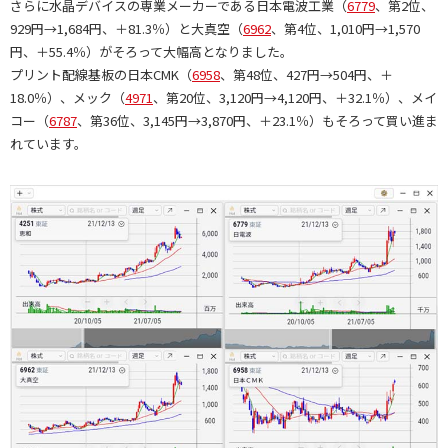
さらに水晶デバイスの専業メーカーである日本電波工業（
6779
、第2位、
929円→1,684円、＋81.3％）と大真空（
6962
、第4位、1,010円→1,570
円、＋55.4％）がそろって大幅高となりました。
プリント配線基板の日本CMK（
6958
、第48位、427円→504円、＋
18.0％）、メック（
4971
、第20位、3,120円→4,120円、＋32.1％）、メイ
コー（
6787
、第36位、3,145円→3,870円、＋23.1％）もそろって買い進ま
れています。