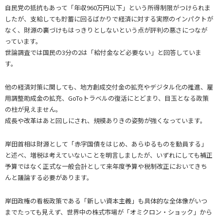
自民党の抵抗もあって「年収960万円以下」という所得制限がつけられま
したが、支給しても貯蓄に回るばかりで経済に対する実際のインパクトが
なく、財源の裏づけもはっきりとしないという点が評判の悪さにつなが
っています。
世論調査では国民の3分の2は「給付金など必要ない」と回答していま
す。
他の経済対策に関しても、地方創成交付金の拡充やデジタル化の推進、雇
用調整助成金の拡充、GoToトラベルの復活にとどまり、目玉となる政策
の柱が見えません。
成長や改革はあと回しにされ、規模ありきの姿勢が強くなっています。
岸田首相は財源として「赤字国債をはじめ、あらゆるものを動員する」
と述べ、増税は考えていないことを明言しましたが、いずれにしても補正
予算ではなく正式な一般会計として来年度予算や税制改正においてきち
んと議論する必要があります。
岸田政権の看板政策である「新しい資本主義」も具体的な全体像がいつ
までたっても見えず、世界中の株式市場が「オミクロン・ショック」から