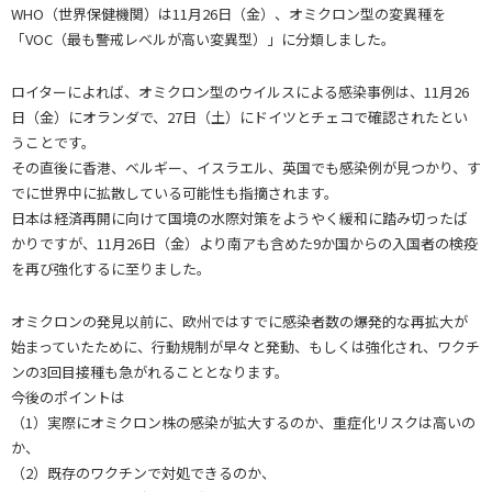
WHO（世界保健機関）は11月26日（金）、オミクロン型の変異種を
「VOC（最も警戒レベルが高い変異型）」に分類しました。
ロイターによれば、オミクロン型のウイルスによる感染事例は、11月26
日（金）にオランダで、27日（土）にドイツとチェコで確認されたとい
うことです。
その直後に香港、ベルギー、イスラエル、英国でも感染例が見つかり、す
でに世界中に拡散している可能性も指摘されます。
日本は経済再開に向けて国境の水際対策をようやく緩和に踏み切ったば
かりですが、11月26日（金）より南アも含めた9か国からの入国者の検疫
を再び強化するに至りました。
オミクロンの発見以前に、欧州ではすでに感染者数の爆発的な再拡大が
始まっていたために、行動規制が早々と発動、もしくは強化され、ワクチ
ンの3回目接種も急がれることとなります。
今後のポイントは
（1）実際にオミクロン株の感染が拡大するのか、重症化リスクは高いの
か、
（2）既存のワクチンで対処できるのか、