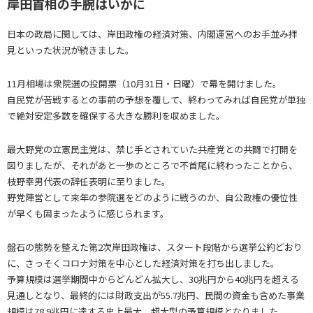
岸田首相の手腕はいかに
日本の政局に関しては、岸田政権の経済対策、内閣運営へのお手並み拝
見といった状況が続きました。
11月相場は衆院選の投開票（10月31日・日曜）で幕を開けました。
自民党が苦戦するとの事前の予想を覆して、終わってみれば自民党が単独
で絶対安定多数を確保する大きな勝利を収めました。
最大野党の立憲民主党は、禁じ手とされていた共産党との共闘で打開を
図りましたが、それがあと一歩のところで不首尾に終わったことから、
枝野幸男代表の辞任表明に至りました。
野党陣営として来年の参院選をどのように戦うのか、自公政権の優位性
が早くも固まったように感じられます。
盤石の態勢を整えた第2次岸田政権は、スタート段階から選挙公約どおり
に、さっそくコロナ対策を中心とした経済対策を打ち出しました。
予算規模は選挙期間中からどんどん拡大し、30兆円から40兆円を超える
見通しとなり、最終的には財政支出が55.7兆円、民間の資金も含めた事業
規模は78.9兆円に達する史上最大、超大型の予算規模となりました。