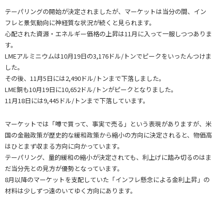
テーパリングの開始が決定されましたが、マーケットは当分の間、イン
フレと景気動向に神経質な状況が続くと見られます。
心配された資源・エネルギー価格の上昇は11月に入って一服しつつありま
す。
LMEアルミニウムは10月19日の3,176ドル/トンでピークをいったんつけま
した。
その後、11月5日には2,490ドル/トンまで下落しました。
LME銅も10月19日に10,652ドル/トンがピークとなりました。
11月18日には9,445ドル/トンまで下落しています。
マーケットでは「噂で買って、事実で売る」という表現がありますが、米
国の金融政策が歴史的な緩和政策から縮小の方向に決定されると、物価高
はひとまず収まる方向に向かっています。
テーパリング、量的緩和の縮小が決定されても、利上げに踏み切るのはま
だ当分先との見方が優勢となっています。
8月以降のマーケットを支配していた「インフレ懸念による金利上昇」の
材料は少しずつ遠のいてゆく方向にあります。