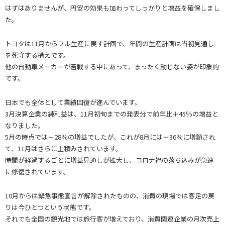
はずはありませんが、円安の効果も加わってしっかりと増益を確保しまし
た。
トヨタは11月からフル生産に戻す計画で、年間の生産計画は当初見通し
を死守する構えです。
他の自動車メーカーが苦戦する中にあって、まったく動じない姿が印象的
です。
日本でも全体として業績回復が進んでいます。
3月決算企業の純利益は、11月初旬までの発表分で前年比＋45％の増益と
なりました。
5月の時点では＋28％の増益でしたが、これが8月には＋36％に増額され
て、11月はさらに上積みされています。
時間が経過するごとに増益見通しが拡大し、コロナ禍の落ち込みが急速
に修復されています。
10月からは緊急事態宣言が解除されたものの、消費の現場では客足の戻
りは今ひとつという状態です。
それでも全国の観光地では旅行客が増えており、消費関連企業の月次売上