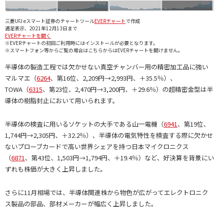
三菱UFJ eスマート証券のチャートツール
EVERチャート
で作成
週足表示、2021年12月13日まで
EVERチャートを開く
※EVERチャートの初回ご利用時にはインストールが必要となります。
※スマートフォン等からご覧の場合はこちらからはEVERチャートを開けません。
半導体の製造工程では欠かせない真空チャンバー用の精密加工品に強い
マルマエ（
6264
、第16位、2,209円→2,993円、＋35.5％）、
TOWA（
6315
、第23位、2,470円→3,200円、＋29.6％）の超精密金型は半
導体の樹脂封止において用いられます。
半導体の検査に用いるソケットの大手である山一電機（
6941
、第19位、
1,744円→2,305円、＋32.2％）、半導体の電気特性を検査する際に欠かせ
ないプローブカードで高い世界シェアを持つ日本マイクロニクス
（
6871
、第43位、1,503円→1,794円、＋19.4％）など、好決算を背景にい
ずれも株価が大きく上昇しました。
さらに11月相場では、半導体関連株から物色が広がってエレクトロニク
ス製品の部品、部材メーカーが幅広く上昇しました。