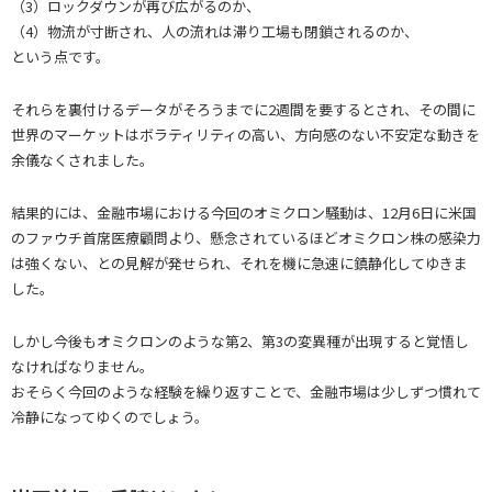
（3）ロックダウンが再び広がるのか、
（4）物流が寸断され、人の流れは滞り工場も閉鎖されるのか、
という点です。
それらを裏付けるデータがそろうまでに2週間を要するとされ、その間に
世界のマーケットはボラティリティの高い、方向感のない不安定な動きを
余儀なくされました。
結果的には、金融市場における今回のオミクロン騒動は、12月6日に米国
のファウチ首席医療顧問より、懸念されているほどオミクロン株の感染力
は強くない、との見解が発せられ、それを機に急速に鎮静化してゆきま
した。
しかし今後もオミクロンのような第2、第3の変異種が出現すると覚悟し
なければなりません。
おそらく今回のような経験を繰り返すことで、金融市場は少しずつ慣れて
冷静になってゆくのでしょう。