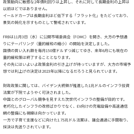
政策動向に敏感な2年債利回りは上昇し、それに対して長期金利の上昇は
以前ほどではありません。
イールドカーブは長期金利ほど低下する「フラット化」をたどっており、
景気の鈍化を示すものとして警戒されています。
FRBは11月3日（水）に公開市場委員会（FOMC）を開き、大方の予想通
りにテーパリング（量的緩和の縮小）の開始を決定しました。
国債の買い入れ額を毎月150億ドルずつ減じてゆき、来年6月にも現在の
量的緩和策は終了することとなります。
その先にはいよいよ政策金利の引き上げが待っていますが、大方の市場予
想では利上げの決定は2023年以降になるだろうと見られています。
財政政策に関しては、バイデン大統領が推進した1兆ドルのインフラ投資
法案が下院でようやく可決されました。
中国とのグローバル競争を見すえた次世代インフラの整備が目的です。
老朽化したインフラの改修ばかりでなく、EV向けの充電設備や高速通信
網の整備にも視線は向かっています。
一方で子育て支援などに向けた1.75兆ドル法案は、議会通過に手間取り、
採決は先送りされています。