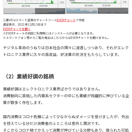
三菱UFJ eスマート証券のチャートツール
EVERチャート
で作成
週足表示、2021年12月13日まで
EVERチャートを開く
※EVERチャートの初回ご利用時にはインストールが必要となります。
※スマートフォン等からご覧の場合はこちらからはEVERチャートを開けません。
デジタル革命のうねりは日本社会の隅々に浸透しつつあり、それがエレク
トロニクス業界に久々の高収益、好決算の状況をもたらしています。
（2）業績好調の銘柄
業績好調はエレクトロニクス業界ばかりではありません。
消費動向に直結した内需系セクターの中にも業績が飛躍的に伸びている企
業が数多く存在します。
国内消費はコロナ危機によって少なからぬダメージを受けましたが、外出
を控えている分だけ消費者のふところは意外と潤沢です。
そこからコロナ禍でかえって消費が伸びている分野もあり、限られた可処