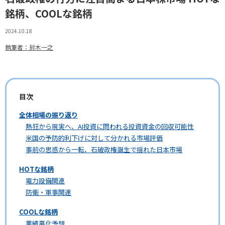
銘柄、COOLな銘柄
2024.10.18
執筆者：鈴木一之
目次
全体相場の振り返り
熱狂から現実へ、AI投資に問われる投資資金の回収可能性
米国の予防的利下げに対して分かれる市場評価
事前の思惑から一転、石破政権誕生で揺れた日本市場
HOTな銘柄
電力設備関連
防衛・軍事関連
COOLな銘柄
業績悪化予想