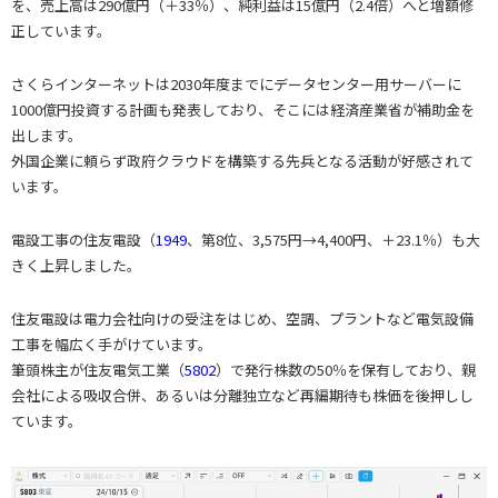
を、売上高は290億円（＋33％）、純利益は15億円（2.4倍）へと増額修
正しています。
さくらインターネットは2030年度までにデータセンター用サーバーに
1000億円投資する計画も発表しており、そこには経済産業省が補助金を
出します。
外国企業に頼らず政府クラウドを構築する先兵となる活動が好感されて
います。
電設工事の住友電設（
1949
、第8位、3,575円→4,400円、＋23.1％）も大
きく上昇しました。
住友電設は電力会社向けの受注をはじめ、空調、プラントなど電気設備
工事を幅広く手がけています。
筆頭株主が住友電気工業（
5802
）で発行株数の50％を保有しており、親
会社による吸収合併、あるいは分離独立など再編期待も株価を後押しし
ています。