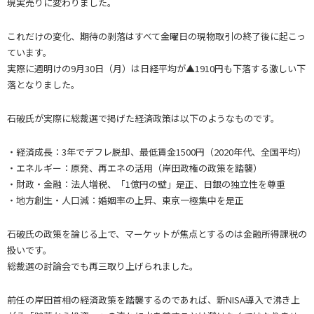
現実売りに変わりました。
これだけの変化、期待の剥落はすべて金曜日の現物取引の終了後に起こっ
ています。
実際に週明けの9月30日（月）は日経平均が▲1910円も下落する激しい下
落となりました。
石破氏が実際に総裁選で掲げた経済政策は以下のようなものです。
・経済成長：3年でデフレ脱却、最低賃金1500円（2020年代、全国平均）
・エネルギー：原発、再エネの活用（岸田政権の政策を踏襲）
・財政・金融：法人増税、「1億円の壁」是正、日銀の独立性を尊重
・地方創生・人口減：婚姻率の上昇、東京一極集中を是正
石破氏の政策を論じる上で、マーケットが焦点とするのは金融所得課税の
扱いです。
総裁選の討論会でも再三取り上げられました。
前任の岸田首相の経済政策を踏襲するのであれば、新NISA導入で沸き上