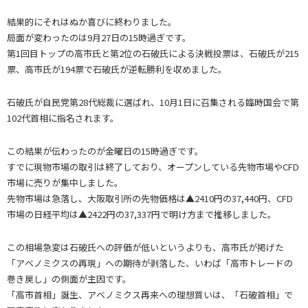
結果的にそれはぬか喜びに終わりました。
局面が変わったのは9月27日の15時過ぎです。
第1回目トップの高市氏と第2位の石破氏による決戦投票は、石破氏が215
票、高市氏が194票で石破氏が逆転勝利を収めました。
石破氏が自民党第28代総裁に選ばれ、10月1日に召集される臨時国会で第
102代首相に指名されます。
この結果が伝わったのが金曜日の15時過ぎです。
すでに現物市場の取引は終了しており、オープンしている先物市場やCFD
市場に売りが集中しました。
先物市場は急落し、大阪取引所の先物価格は▲2410円の37,440円、CFD
市場の日経平均は▲2422円の37,337円で明け方まで推移しました。
この相場急変は石破氏への評価が低いというよりも、高市氏が掲げた
「アベノミクスの再現」への期待が剥落した、いわば「高市トレードの
巻き戻し」の側面が主因です。
「高市首相」誕生、アベノミクス再来への理想買いは、「石破首相」で