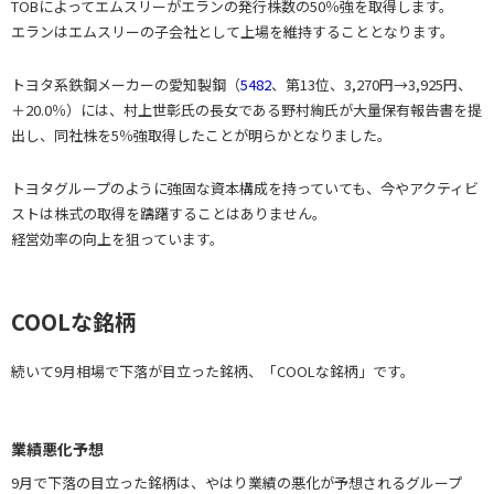
TOBによってエムスリーがエランの発行株数の50％強を取得します。
エランはエムスリーの子会社として上場を維持することとなります。
トヨタ系鉄鋼メーカーの愛知製鋼（
5482
、第13位、3,270円→3,925円、
＋20.0％）には、村上世彰氏の長女である野村絢氏が大量保有報告書を提
出し、同社株を5％強取得したことが明らかとなりました。
トヨタグループのように強固な資本構成を持っていても、今やアクティビ
ストは株式の取得を躊躇することはありません。
経営効率の向上を狙っています。
COOLな銘柄
続いて9月相場で下落が目立った銘柄、「COOLな銘柄」です。
業績悪化予想
9月で下落の目立った銘柄は、やはり業績の悪化が予想されるグループ