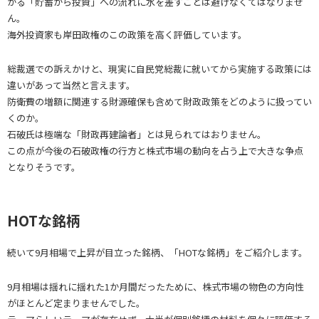
がる「貯蓄から投資」への流れに水を差すことは避けなくてはなりませ
ん。
海外投資家も岸田政権のこの政策を高く評価しています。
総裁選での訴えかけと、現実に自民党総裁に就いてから実施する政策には
違いがあって当然と言えます。
防衛費の増額に関連する財源確保も含めて財政政策をどのように扱ってい
くのか。
石破氏は極端な「財政再建論者」とは見られてはおりません。
この点が今後の石破政権の行方と株式市場の動向を占う上で大きな争点
となりそうです。
HOTな銘柄
続いて9月相場で上昇が目立った銘柄、「HOTな銘柄」をご紹介します。
9月相場は揺れに揺れた1か月間だったために、株式市場の物色の方向性
がほとんど定まりませんでした。