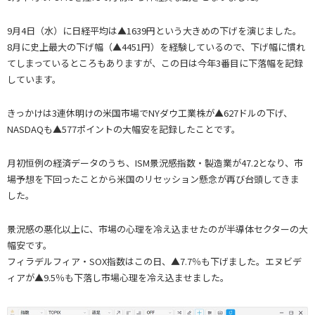
9月4日（水）に日経平均は▲1639円という大きめの下げを演じました。
8月に史上最大の下げ幅（▲4451円）を経験しているので、下げ幅に慣れ
てしまっているところもありますが、この日は今年3番目に下落幅を記録
しています。
きっかけは3連休明けの米国市場でNYダウ工業株が▲627ドルの下げ、
NASDAQも▲577ポイントの大幅安を記録したことです。
月初恒例の経済データのうち、ISM景況感指数・製造業が47.2となり、市
場予想を下回ったことから米国のリセッション懸念が再び台頭してきま
した。
景況感の悪化以上に、市場の心理を冷え込ませたのが半導体セクターの大
幅安です。
フィラデルフィア・SOX指数はこの日、▲7.7％も下げました。エヌビデ
ィアが▲9.5％も下落し市場心理を冷え込ませました。