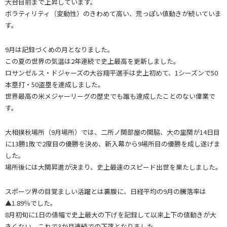
大台目前まで上昇しています。
ボラティリティ（変動性）のきわめて高い、荒っぽい値動きが続いていま
す。
9月は記録づくめの月となりました。
この夏の世界の気温は2年連続で史上最高を更新しました。
ロサンゼルス・ドジャーズの大谷翔平選手は史上初めて、1シーズンで50
本塁打・50盗塁を達成しました。
世界最高の米メジャーリーグの歴史でも誰も達成したことのない偉業で
す。
大相撲秋場所（9月場所）では、二所ノ関部屋の関脇、大の里関が14日目
に13勝1敗で2度目の優勝を決め、新入幕から9場所目の優勝を成し遂げま
した。
場所後には大関昇進が決まり、史上最速のスピード出世を果たしました。
スポーツ界の目覚ましい活躍とは裏腹に、日経平均の9月の騰落率は
▲1.89％でした。
8月初旬に1日の値幅で史上最大の下げを記録して以来上下の値動きが大
きくない、これで3か月連続での下落となりました。