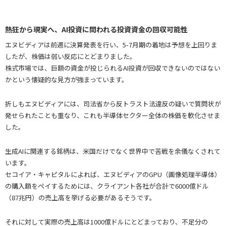
熱狂から現実へ、AI投資に問われる投資資金の回収可能性
エヌビディアは前週に決算発表を行い、5-7月期の着地は予想を上回りま
したが、株価は弱い反応にとどまりました。
株式市場では、巨額の資金が投じられるAI投資が回収できないのではない
かという懐疑的な見方が強まっています。
折しもエヌビディアには、司法省から反トラスト法違反の疑いで質問状が
発せられたことも重なり、これも半導体セクター全体の株価を軟化させま
した。
生成AIに関連する銘柄は、米国だけでなく世界中で苦戦を余儀なくされて
います。
セコイア・キャピタルによれば、エヌビディアのGPU（画像処理半導体）
の購入額をペイするためには、クライアント各社が合計で6000億ドル
（87兆円）の売上高を挙げる必要があるそうです。
それに対して実際の売上高は1000億ドルにとどまっており、不足分の