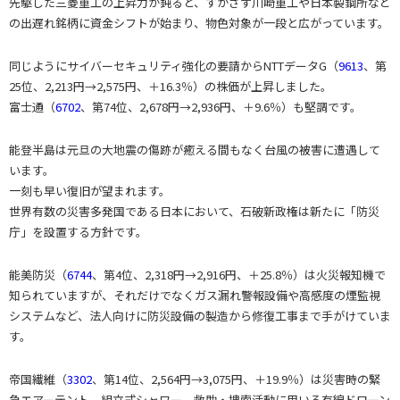
先駆した三菱重工の上昇力が鈍ると、すかさず川崎重工や日本製鋼所など
の出遅れ銘柄に資金シフトが始まり、物色対象が一段と広がっています。
同じようにサイバーセキュリティ強化の要請からNTTデータG（
9613
、第
25位、2,213円→2,575円、＋16.3％）の株価が上昇しました。
富士通（
6702
、第74位、2,678円→2,936円、＋9.6％）も堅調です。
能登半島は元旦の大地震の傷跡が癒える間もなく台風の被害に遭遇して
います。
一刻も早い復旧が望まれます。
世界有数の災害多発国である日本において、石破新政権は新たに「防災
庁」を設置する方針です。
能美防災（
6744
、第4位、2,318円→2,916円、＋25.8％）は火災報知機で
知られていますが、それだけでなくガス漏れ警報設備や高感度の煙監視
システムなど、法人向けに防災設備の製造から修復工事まで手がけていま
す。
帝国繊維（
3302
、第14位、2,564円→3,075円、＋19.9％）は災害時の緊
急エアーテント、組立式シャワー、救助・捜索活動に用いる有線ドローン