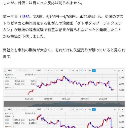
したが、株価には目立った反応は見られません。
第一三共（
4568
、第5位、6,108円→4,709円、▲22.9％）も、英国のアス
トラゼネカと共同開発する乳がんの治療薬「ダトポタマブ デルクステ
カン」が最後の臨床試験で有意な結果が得られなかったと発表したこと
から株価が下落しました。
両社とも事前の期待が大きく、それだけに失望売りが勝っていると見られ
ます。