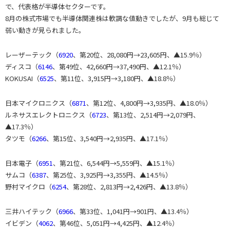
で、代表格が半導体セクターです。
8月の株式市場でも半導体関連株は軟調な値動きでしたが、9月も総じて
弱い動きが見られました。
レーザーテック（
6920
、第20位、28,080円→23,605円、▲15.9％）
ディスコ（
6146
、第49位、42,660円→37,490円、▲12.1％）
KOKUSAI（
6525
、第11位、3,915円→3,180円、▲18.8％）
日本マイクロニクス（
6871
、第12位、4,800円→3,935円、▲18.0％）
ルネサスエレクトロニクス（
6723
、第13位、2,514円→2,079円、
▲17.3％）
タツモ（
6266
、第15位、3,540円→2,935円、▲17.1％）
日本電子（
6951
、第21位、6,544円→5,559円、▲15.1％）
サムコ（
6387
、第25位、3,925円→3,355円、▲14.5％）
野村マイクロ（
6254
、第28位、2,813円→2,426円、▲13.8％）
三井ハイテック（
6966
、第33位、1,041円→901円、▲13.4％）
イビデン（
4062
、第46位、5,051円→4,425円、▲12.4％）