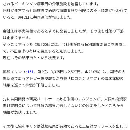
されるパーキンソン病専門の介護施設を運営しています。
同社が運営する介護施設で過剰な訪問看護や保険金の不正請求が行われて
いると、9月2日に共同通信が報じました。
会社側は事実無根であるとすぐに発表しましたが、その後も株価の下落
は止まりません。
そうこうするうちに9月20日には、会社側が自ら特別調査委員会を設置し
て、不正請求の有無を調査すると発表しました。
現在はその結果待ちという状況です。
協和キリン（
4151
、第4位、3,325円→2,527円、▲24.0％）は、期待の大
型新薬であるアトピー性皮膚炎治療薬「ロカチンリマブ」の臨床試験の
結果を巡って株価が下落しました。
先に共同開発の研究パートナーである米国のアムジェンが、米国の投資家
向け説明会において試験の結果が芳しくないとの説明をしたところから
株価が急落しました。
その後に協和キリンは試験結果が有効であると正反対のリリースを出しま