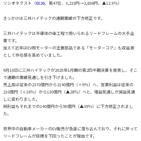
ソシオネクスト（
6526
、第47位、3,233円→2,836円、▲12.3％）
きっかけは三井ハイテックの通期業績の下方修正です。
三井ハイテックは半導体の後工程で用いられるリードフレームの大手企
業です。
加えて近年はEV用モーターの主要部品である「モーターコア」も収益源
として存在感を高めていました。
9月10日に三井ハイテックが2025年1月期の第2四半期決算を発表し、そこ
で通期の業績見通しを引き下げました。
売上高は従来の2370億円から2140億円（＋9％）へ、営業利益は従来の
210億円（＋16％）から130億円（▲28％）へと、増益見通しが減益見通
しに変わりました。
純利益もそれまでの140億円から95億円（▲39％）に下方修正されまし
た。
世界中の自動車メーカーのEV販売が急速に落ち込んでおり、それに伴って
リードフレームが目標を下回ったことが理由です。