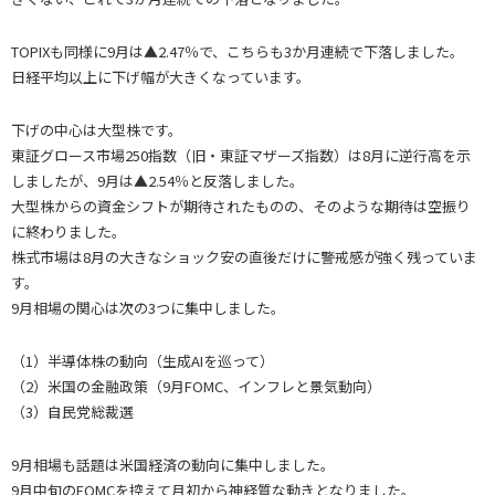
TOPIXも同様に9月は▲2.47％で、こちらも3か月連続で下落しました。
日経平均以上に下げ幅が大きくなっています。
下げの中心は大型株です。
東証グロース市場250指数（旧・東証マザーズ指数）は8月に逆行高を示
しましたが、9月は▲2.54％と反落しました。
大型株からの資金シフトが期待されたものの、そのような期待は空振り
に終わりました。
株式市場は8月の大きなショック安の直後だけに警戒感が強く残っていま
す。
9月相場の関心は次の3つに集中しました。
（1）半導体株の動向（生成AIを巡って）
（2）米国の金融政策（9月FOMC、インフレと景気動向）
（3）自民党総裁選
9月相場も話題は米国経済の動向に集中しました。
9月中旬のFOMCを控えて月初から神経質な動きとなりました。