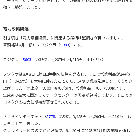
テーマらしいテーマが存在せず、大半が個別銘柄の材料を個々に評価する
動きに終始しました。
電力設備関連
引き続き「電力設備投資」に関連する銘柄は堅調さが目立ちました。
筆頭格は8月に続いてフジクラ（
5803
）です。
フジクラ（
5803
、第36位、4,207円→4,818円、＋14.5％）
フジクラは8月8日に第1四半期の決算を発表し、そこで営業利益が244億
円（＋94.5％）も大幅に伸びたことから、通期の業績見通しを早くも引き
上げました（売上高：8300→8700億円、営業利益：700→890億円）。
生成AIの拡大に関連してデータセンターの需要が急増しており、そこでの
コネクタの拡大に期待が寄せられています。
さくらインターネット（
3778
、第5位、3,435円→4,290円、＋24.9％）も
大きく上昇しました。
クラウドサービスの受注が好調で、9月20日に2025年3月期の業績見通し