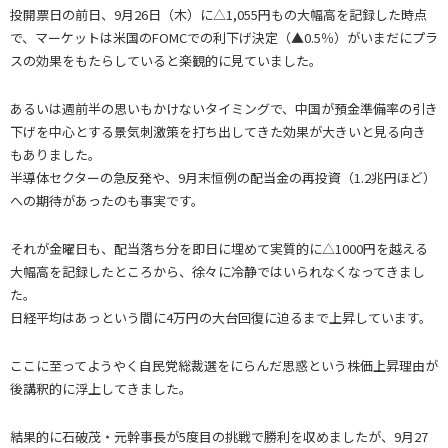
投開票日の前日、9月26日（木）に△1,055円もの大幅高を記録した時点
で、マーケットは米国のFOMCでの利下げ決定（▲0.5％）がいまだにプラ
スの効果をもたらしていると楽観的に見ていました。
あるいは週前半の思いもかけないタイミングで、中国が預金準備率の引き
下げを中心とする景気刺激策を打ち出してきた効果が大きいと見る向き
もありました。
半導体セクターの急反発や、9月末恒例の配当金の再投資（1.2兆円ほど）
への期待があったのも事実です。
それが金曜日も、配当落ち分を即日に埋めて実質的に△1000円を越える
大幅高を記録したところから、徐々に冷静ではいられなくなってきまし
た。
日経平均はあっという間に4万円の大台回復に迫るまで上昇しています。
ここに至ってようやく自民党総裁選をにらんだ思惑という株価上昇理由が
後講釈的に浮上してきました。
結果的に石破茂・元幹事長が5度目の挑戦で勝利を収めましたが、9月27