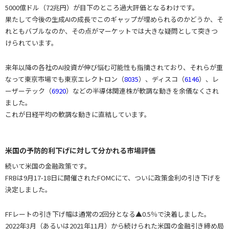
5000億ドル（72兆円）が目下のところ過大評価となるわけです。
果たして今後の生成AIの成長でこのギャップが埋められるのかどうか、そ
れともバブルなのか、その点がマーケットでは大きな疑問として突きつ
けられています。
来年以降の各社のAI投資が伸び悩む可能性も指摘されており、それらが重
なって東京市場でも東京エレクトロン（
8035
）、ディスコ（
6146
）、レ
ーザーテック（
6920
）などの半導体関連株が軟調な動きを余儀なくされ
ました。
これが日経平均の軟調な動きに直結しています。
米国の予防的利下げに対して分かれる市場評価
続いて米国の金融政策です。
FRBは9月17-18日に開催されたFOMCにて、ついに政策金利の引き下げを
決定しました。
FFレートの引き下げ幅は通常の2回分となる▲0.5％で決着しました。
2022年3月（あるいは2021年11月）から続けられた米国の金融引き締め局