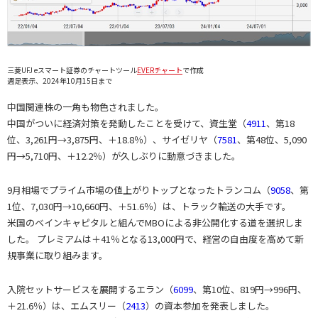
三菱UFJ eスマート証券のチャートツール
EVERチャート
で作成
週足表示、2024年10月15日まで
中国関連株の一角も物色されました。
中国がついに経済対策を発動したことを受けて、資生堂（
4911
、第18
位、3,261円→3,875円、＋18.8％）、サイゼリヤ（
7581
、第48位、5,090
円→5,710円、＋12.2％）が久しぶりに動意づきました。
9月相場でプライム市場の値上がりトップとなったトランコム（
9058
、第
1位、7,030円→10,660円、＋51.6％）は、トラック輸送の大手です。
米国のベインキャピタルと組んでMBOによる非公開化する道を選択しま
した。 プレミアムは＋41％となる13,000円で、経営の自由度を高めて新
規事業に取り組みます。
入院セットサービスを展開するエラン（
6099
、第10位、819円→996円、
＋21.6％）は、エムスリー（
2413
）の資本参加を発表しました。