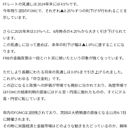
FFレートの見通しは2024年末には4.5％です。
今年残り2回のFOMCで、それぞれ▲0.25％ずつの利下げが行われることを
示しています。
さらに2025年末は3.5％へと、6月時点の4.25％から大きく引き下げられて
います。
この見通しに沿って進めば、来年の利下げ幅は▲1.0％に達することにな
ります。
FRBの金融政策は一段とハト派に傾いたという印象が強くなっています。
ただしより長期にわたる将来の見通しは3.0％まで引き上げられました。
これがいわゆる「中立金利」です。
この辺になると政策への評価が市場でも微妙に分かれており、為替市場で
はFOMCの結果判明の直後にはドル安・円高に振れたものの、すぐにドル
高・円安に転じています。
年内のFOMCは2回残されており、次回は大統領選の直後となる11月6-7日
に開催されます。
その時に米国経済と金融市場はどのような動きをたどっているのか、興味