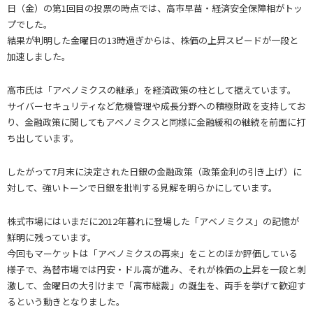
日（金）の第1回目の投票の時点では、高市早苗・経済安全保障相がトッ
プでした。
結果が判明した金曜日の13時過ぎからは、株価の上昇スピードが一段と
加速しました。
高市氏は「アベノミクスの継承」を経済政策の柱として据えています。
サイバーセキュリティなど危機管理や成長分野への積極財政を支持してお
り、金融政策に関してもアベノミクスと同様に金融緩和の継続を前面に打
ち出しています。
したがって7月末に決定された日銀の金融政策（政策金利の引き上げ）に
対して、強いトーンで日銀を批判する見解を明らかにしています。
株式市場にはいまだに2012年暮れに登場した「アベノミクス」の記憶が
鮮明に残っています。
今回もマーケットは「アベノミクスの再来」をことのほか評価している
様子で、為替市場では円安・ドル高が進み、それが株価の上昇を一段と刺
激して、金曜日の大引けまで「高市総裁」の誕生を、両手を挙げて歓迎す
るという動きとなりました。