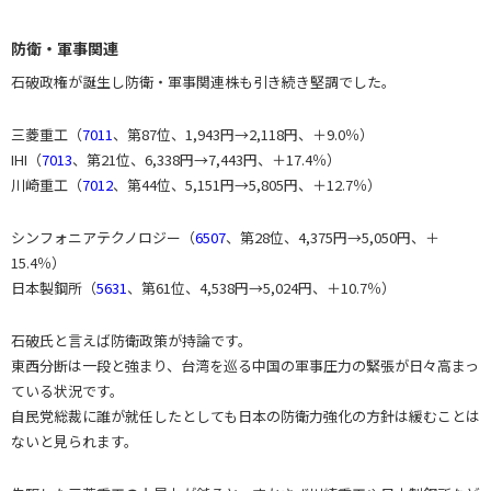
防衛・軍事関連
石破政権が誕生し防衛・軍事関連株も引き続き堅調でした。
三菱重工（
7011
、第87位、1,943円→2,118円、＋9.0％）
IHI（
7013
、第21位、6,338円→7,443円、＋17.4％）
川崎重工（
7012
、第44位、5,151円→5,805円、＋12.7％）
シンフォニアテクノロジー（
6507
、第28位、4,375円→5,050円、＋
15.4％）
日本製鋼所（
5631
、第61位、4,538円→5,024円、＋10.7％）
石破氏と言えば防衛政策が持論です。
東西分断は一段と強まり、台湾を巡る中国の軍事圧力の緊張が日々高まっ
ている状況です。
自民党総裁に誰が就任したとしても日本の防衛力強化の方針は緩むことは
ないと見られます。