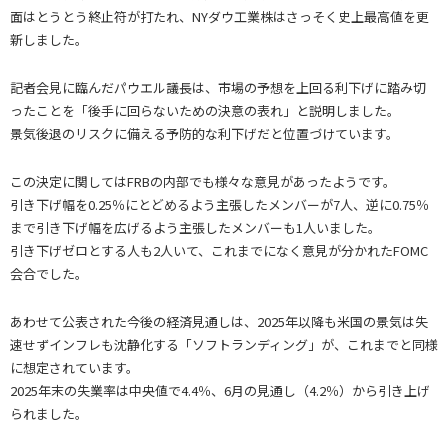
面はとうとう終止符が打たれ、NYダウ工業株はさっそく史上最高値を更
新しました。
記者会見に臨んだパウエル議長は、市場の予想を上回る利下げに踏み切
ったことを「後手に回らないための決意の表れ」と説明しました。
景気後退のリスクに備える予防的な利下げだと位置づけています。
この決定に関してはFRBの内部でも様々な意見があったようです。
引き下げ幅を0.25％にとどめるよう主張したメンバーが7人、逆に0.75％
まで引き下げ幅を広げるよう主張したメンバーも1人いました。
引き下げゼロとする人も2人いて、これまでになく意見が分かれたFOMC
会合でした。
あわせて公表された今後の経済見通しは、2025年以降も米国の景気は失
速せずインフレも沈静化する「ソフトランディング」が、これまでと同様
に想定されています。
2025年末の失業率は中央値で4.4％、6月の見通し（4.2％）から引き上げ
られました。