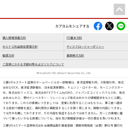
カブヨムをシェアする
個人情報保護方針
FD基本方針
ＭＵＦＧ利益相反管理方針
ディスクロージャーポリシー
勧誘方針
最良執行方針
ご投資にかかる手数料等およびリスクについて
Mitsubishi UFJ eSmart Securities Co., Ltd.
三菱UFJ eスマート証券のホームページ上の一部情報は、東京証券取引所、大阪取引所、株式
会社QUICK、東洋経済新報社、日本経済新聞社、トムソン・ロイター社、モーニングスター
社、株式会社フィスコ、株式会社FXプライムbyGMO、ジャパンエコノミックパルス社、株式
会社みんかぶ、野村インベスター・リレーションズ株式会社からの情報提供をもとに公開し
ております。これらの情報につきましては、営業に利用することはもちろん、第三者へ提供
する目的で情報を加工、再利用及び再配信することを固く禁じます。情報の内容につきまし
ては万全を期しておりますが、その内容を保証するものではありません。万一この情報に基
づいて被ったいかなる損害についても、当社及び情報提供者は一切の責任を負いかねます。
三菱UFJ eスマート証券株式会社 金融商品取引業者登録：関東財務局長（金商）第61号 銀行代