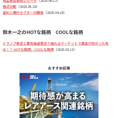
株主総会直前レポート
（2025.06.12）
株式分割
（2025.05.16）
金利と銀行セクターの関係
（2025.04.18）
鈴木一之のHOTな銘柄 COOLな銘柄
トランプ発言と景気後退懸念で揺れるマーケットで資金が向かった先
は！？ HOTな銘柄、COOLな銘柄
（2025.03.13）
おすすめ記事