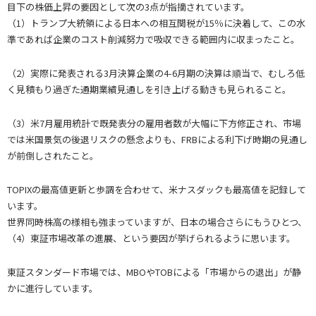
目下の株価上昇の要因として次の3点が指摘されています。
（1）トランプ大統領による日本への相互関税が15％に決着して、この水
準であれば企業のコスト削減努力で吸収できる範囲内に収まったこと。
（2）実際に発表される3月決算企業の4-6月期の決算は順当で、むしろ低
く見積もり過ぎた通期業績見通しを引き上げる動きも見られること。
（3）米7月雇用統計で既発表分の雇用者数が大幅に下方修正され、市場
では米国景気の後退リスクの懸念よりも、FRBによる利下げ時期の見通し
が前倒しされたこと。
TOPIXの最高値更新と歩調を合わせて、米ナスダックも最高値を記録して
います。
世界同時株高の様相も強まっていますが、日本の場合さらにもうひとつ、
（4）東証市場改革の進展、という要因が挙げられるように思います。
東証スタンダード市場では、MBOやTOBによる「市場からの退出」が静
かに進行しています。