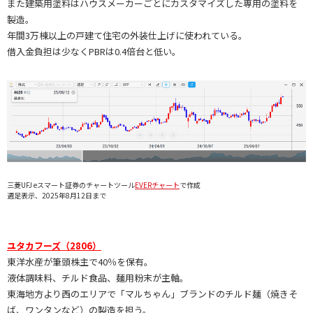
また建築用塗料はハウスメーカーごとにカスタマイズした専用の塗料を
製造。
年間3万棟以上の戸建て住宅の外装仕上げに使われている。
借入金負担は少なくPBRは0.4倍台と低い。
三菱UFJ eスマート証券のチャートツール
EVERチャート
で作成
週足表示、2025年8月12日まで
ユタカフーズ（2806）
東洋水産が筆頭株主で40％を保有。
液体調味料、チルド食品、麺用粉末が主軸。
東海地方より西のエリアで「マルちゃん」ブランドのチルド麺（焼きそ
ば、ワンタンなど）の製造を担う。