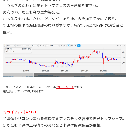
「うなぎのたれ」は業界トップクラスの生産量を有する。
めんつゆ、だしも今や主力製品に。
OEM製品もつゆ、たれ、だしなどしょうゆ、みそ加工品を広く扱う。
新工場の稼働で減価償却の負担が増すが、完全無借金でPBRは0.6倍台と
低い。
三菱UFJ eスマート証券のチャートツール
EVERチャート
で作成
週足表示、2025年8月12日まで
ミライアル（4238）
半導体シリコンウエハを運搬するプラスチック容器で世界トップシェア。
ほかにも半導体工程内での容器など半導体関連製品が主軸。