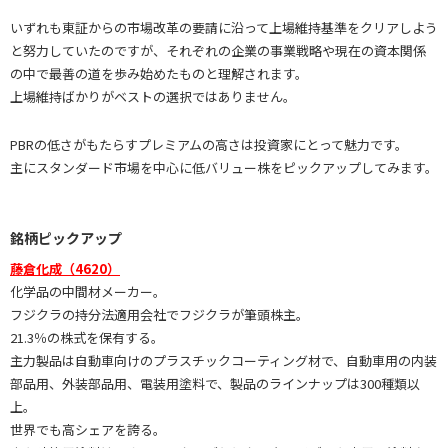
いずれも東証からの市場改革の要請に沿って上場維持基準をクリアしよう
と努力していたのですが、それぞれの企業の事業戦略や現在の資本関係
の中で最善の道を歩み始めたものと理解されます。
上場維持ばかりがベストの選択ではありません。
PBRの低さがもたらすプレミアムの高さは投資家にとって魅力です。
主にスタンダード市場を中心に低バリュー株をピックアップしてみます。
銘柄ピックアップ
藤倉化成（4620）
化学品の中間材メーカー。
フジクラの持分法適用会社でフジクラが筆頭株主。
21.3％の株式を保有する。
主力製品は自動車向けのプラスチックコーティング材で、自動車用の内装
部品用、外装部品用、電装用塗料で、製品のラインナップは300種類以
上。
世界でも高シェアを誇る。