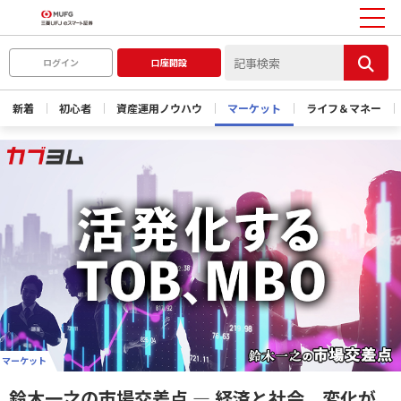
ログイン
口座開設
新着
初心者
資産運用ノウハウ
マーケット
ライフ＆マネー
マーケット
鈴木一之の市場交差点 ― 経済と社会、変化が