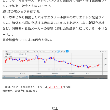
しょうゆ、マヨネーズ、ドレッシングなど食品用の液体・粘体包装用フィ
ルムで製造・販売とも国内トップ。
3割超の高シェアを有する。
サトウキビから抽出したバイオエタノール原料のポリエチレン配合フィ
ルム、液体を小袋に充填する際の高いスキルを必要としない新型充填機
など、消費者や食品メーカーの要望に即した製品を供給している「小さな
巨人」。
完全無借金でPBRは0.6倍台と低い。
三菱UFJ eスマート証券のチャートツール
EVERチャート
で作成
週足表示、2025年8月12日まで
以上