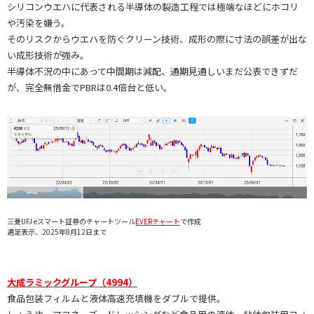
シリコンウエハに代表される半導体の製造工程では極端なほどにホコリ
や汚染を嫌う。
そのリスクからウエハを防ぐクリーン技術、成形の際に寸法の誤差が出な
い成形技術が強み。
半導体不況の中にあって中間期は減配、通期見通しいまだ公表できずだ
が、完全無借金でPBRは0.4倍台と低い。
三菱UFJ eスマート証券のチャートツール
EVERチャート
で作成
週足表示、2025年8月12日まで
大成ラミックグループ（4994）
食品包装フィルムと液体高速充填機をダブルで提供。