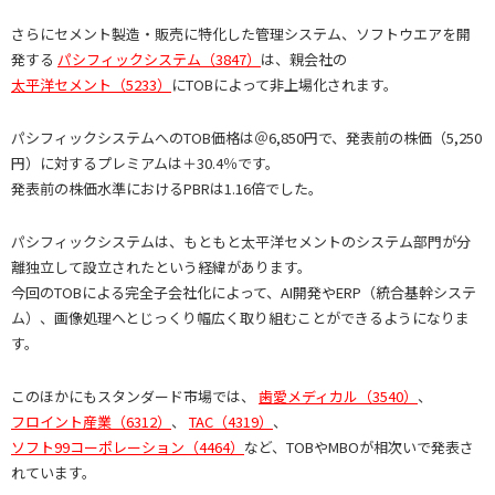
さらにセメント製造・販売に特化した管理システム、ソフトウエアを開
発する
パシフィックシステム（3847）
は、親会社の
太平洋セメント（5233）
にTOBによって非上場化されます。
パシフィックシステムへのTOB価格は＠6,850円で、発表前の株価（5,250
円）に対するプレミアムは＋30.4％です。
発表前の株価水準におけるPBRは1.16倍でした。
パシフィックシステムは、もともと太平洋セメントのシステム部門が分
離独立して設立されたという経緯があります。
今回のTOBによる完全子会社化によって、AI開発やERP（統合基幹システ
ム）、画像処理へとじっくり幅広く取り組むことができるようになりま
す。
このほかにもスタンダード市場では、
歯愛メディカル（3540）
、
フロイント産業（6312）
、
TAC（4319）
、
ソフト99コーポレーション（4464）
など、TOBやMBOが相次いで発表さ
れています。