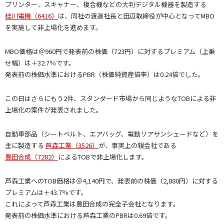
プリンター、スキャナー、複合機などの大判デジタル機器を製造する
桂川電機（6416）
は、同社の渡邉社長と田辺取締役が中心となってMBO
を実施して非上場化を進めます。
MBO価格は＠960円で発表前の株価（723円）に対するプレミアム（上乗
せ幅）は＋32.7％です。
発表前の株価水準におけるPBR（株価純資産倍率）は0.24倍でした。
この日はさらにもう2件、スタンダード市場から同じようなTOBによる非
上場化の案件が発表されました。
自動車部品（シートベルト、エアバッグ、電動リアサンシェードなど）を
主に製造する
芦森工業（3526）
が、事実上の親会社である
豊田合成（7282）
によるTOBで非上場化します。
芦森工業へのTOB価格は＠4,140円で、発表前の株価（2,880円）に対する
プレミアムは＋43.7％です。
これによって芦森工業は豊田合成の完全子会社となります。
発表前の株価水準における芦森工業のPBRは0.69倍です。